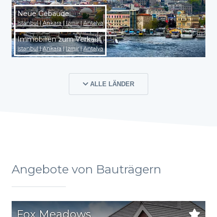
Neue Gebäude
Istanbul
|
Ankara
|
Izmir
|
Antalya
Immobilien zum Verkauf
Istanbul
|
Ankara
|
Izmir
|
Antalya
ALLE LÄNDER
Angebote von Bauträgern
Fox Meadows