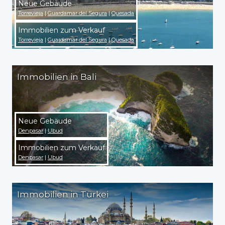
Neue Gebäude
Torrevieja
|
Guardamar del Segura
|
Quesada
Immobilien zum Verkauf
Torrevieja
|
Guardamar del Segura
|
Quesada
Immobilien in Bali
Neue Gebäude
Denpasar
|
Ubud
Immobilien zum Verkauf
Denpasar
|
Ubud
Immobilien in Türkei