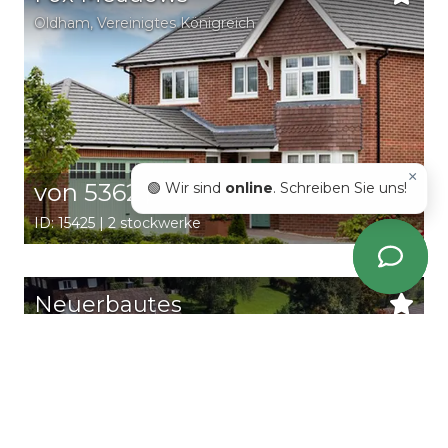
Oldham
,
Vereinigtes Königreich
×
von 5362$
🟢 Wir sind
online
. Schreiben Sie uns!
2
/ m
ID: 15425 | 2 stockwerke
Neuerbautes
Doppeleinfamilienhaus
St. Gallen
,
Schweiz