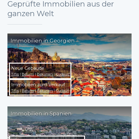
Geprüfte Immobilien aus der
ganzen Welt
Immobilien in Georgien
Neue Gebäude
Tiflis
|
Batumi
|
Bakuriani
|
Gudauri
Immobilien zum Verkauf
Tiflis
|
Batumi
|
Bakuriani
|
Gudauri
Immobilien in Spanien