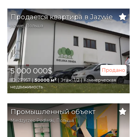
Продается квартира в Jazwie
jazwie
,
Польша
5 000 000$
Продано
2
ID: 27957 |
50000 м
| Этаж: 1/2 | Коммерческая
недвижимость
Промышленный объект
Miedzyrzec Podlaski
,
Польша