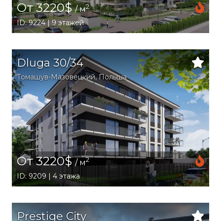
От 3220$
2
/ м
ID: 9224 | 9 этажей
Dluga 30/34
Томашув-Мазовецкий
,
Польша
От 3220$
2
/ м
ID: 9209 | 4 этажа
Prestige City