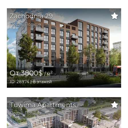
Zachodnia 29
Лодзь
,
Польша
От 3800$
2
/ м
ID: 28974 | 8 этажей
Tuwima Apartments
Лодзь
,
Польша