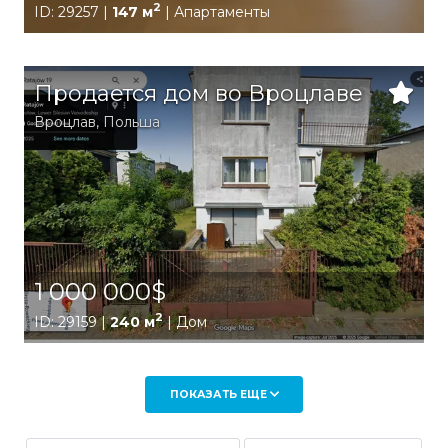
2
ID: 29257 |
147 м
| Апартаменты
Продается дом во Вроцлаве
Вроцлав
,
Польша
1 000 000$
2
ID: 29159 |
240 м
| Дом
ПОКАЗАТЬ ЕЩЕ