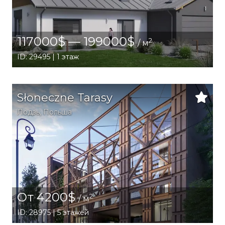
117000$ — 199000$
2
/ м
ID: 29495 | 1 этаж
Słoneczne Tarasy
Лодзь
,
Польша
От 4200$
2
/ м
ID: 28975 | 5 этажей