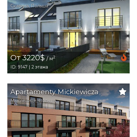
Скавина
,
Польша
От 3220$
2
/ м
ID: 9147 | 2 этажа
Apartamenty Mickiewicza
Мысленице
,
Польша