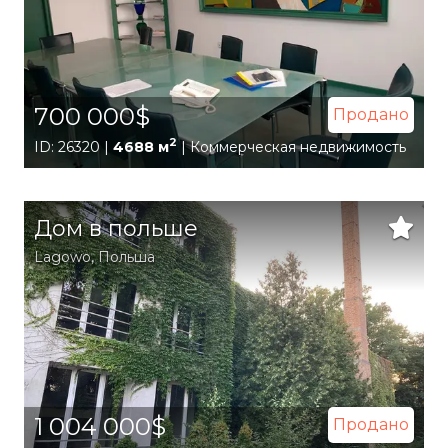
700 000$
Продано
2
ID: 26320 |
4688 м
| Коммерческая недвижимость
Дом в польше
Lagowo
,
Польша
1 004 000$
Продано