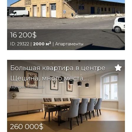
16 200$
2
ID: 29322 |
2000 м
| Апартаменты
Большая квартира в центре
Щецина, много места,
Щецин
,
Польша
отличное расположение!
260 000$