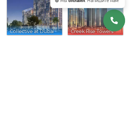
🟢 Мы
онлайн
. Напишите нам!
Collective at Dubai
Creek Rise Towers
Hills Estate
Reva Heights
Al Safeer Tower 2