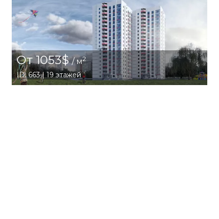
От 1053$
2
/ м
ID: 663 | 19 этажей