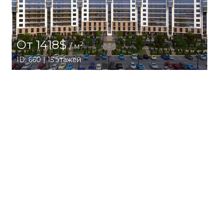
От 1418$
2
/ м
ID: 660 | 15 этажей