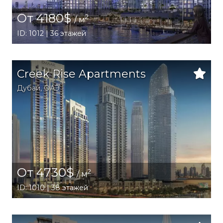
От 4180$
2
/ м
ID: 1012 | 36 этажей
Creek Rise Apartments
Дубай
,
ОАЭ
От 4730$
2
/ м
ID: 1010 | 38 этажей