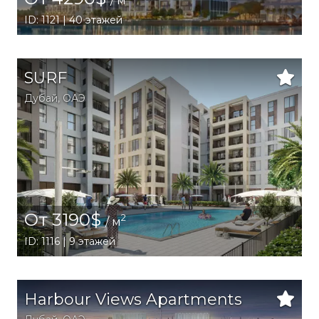
/ м
ID: 1121 | 40 этажей
SURF
Дубай
,
ОАЭ
От 3190$
2
/ м
ID: 1116 | 9 этажей
Harbour Views Apartments