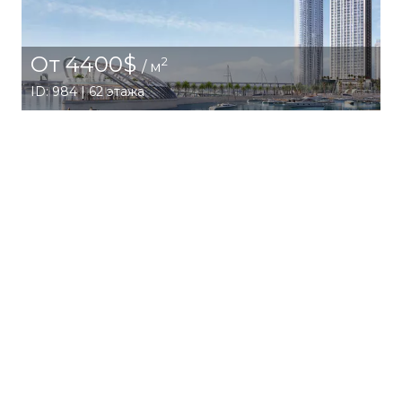
От 4400$
2
/ м
ID: 984 | 62 этажа