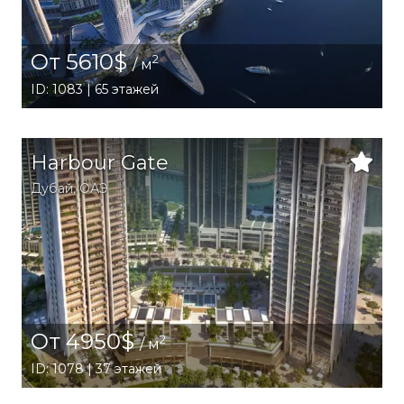
От 5610$
2
/ м
ID: 1083 | 65 этажей
Harbour Gate
Дубай
,
ОАЭ
От 4950$
2
/ м
ID: 1078 | 37 этажей