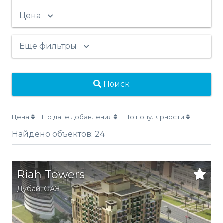
Цена
Еще фильтры
Поиск
Цена
По дате добавления
По популярности
Найдено объектов:
24
Riah Towers
Дубай
,
ОАЭ