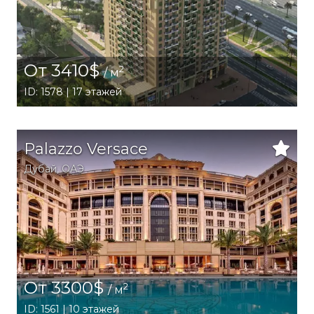
От 3410$
2
/ м
ID: 1578 | 17 этажей
Palazzo Versace
Дубай
,
ОАЭ
От 3300$
2
/ м
ID: 1561 | 10 этажей