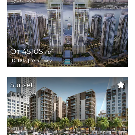
Дубай
,
ОАЭ
От 4510$
2
/ м
ID: 1102 | 47 этажей
Sunset
Дубай
,
ОАЭ