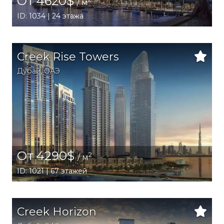
От 4620$
/ м
ID: 1034 | 24 этажа
Creek Rise Towers
Дубай
,
ОАЭ
От 4290$
2
/ м
ID: 1021 | 67 этажей
Creek Horizon