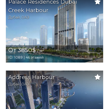
Palace Residences Dubai
Creek Harbour
Дубай
,
ОАЭ
От 3850$
2
/ м
ID: 1089 | 46 этажей
Address Harbour
Дубай
,
ОАЭ