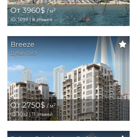
От 3960$
2
/ м
ID: 1099 | 8 этажей
Breeze
Дубай
,
ОАЭ
От 2750$
2
/ м
ID: 1092 | 11 этажей