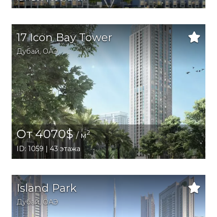
17 Icon Bay Tower
Дубай
,
ОАЭ
От 4070$
2
/ м
ID: 1059 | 43 этажа
Island Park
Дубай
,
ОАЭ