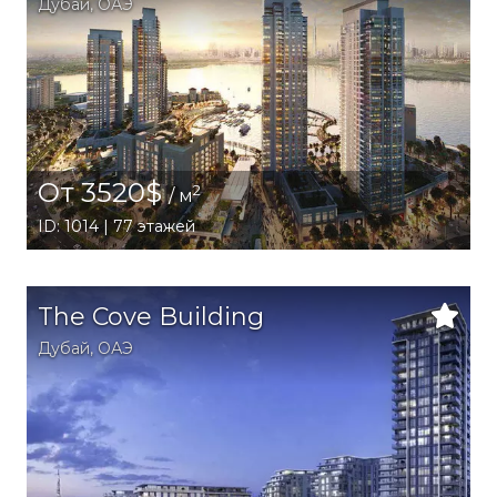
Дубай
,
ОАЭ
От 3520$
2
/ м
ID: 1014 | 77 этажей
The Cove Building
Дубай
,
ОАЭ