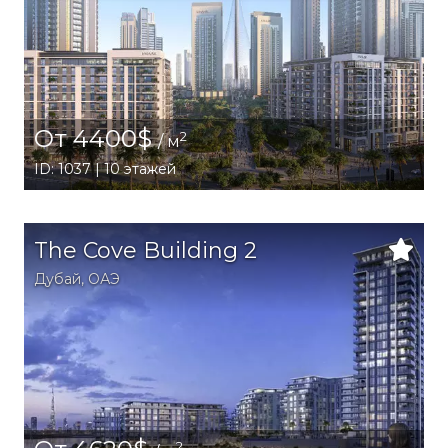
От 4400$
2
/ м
ID: 1037 | 10 этажей
The Cove Building 2
Дубай
,
ОАЭ
2