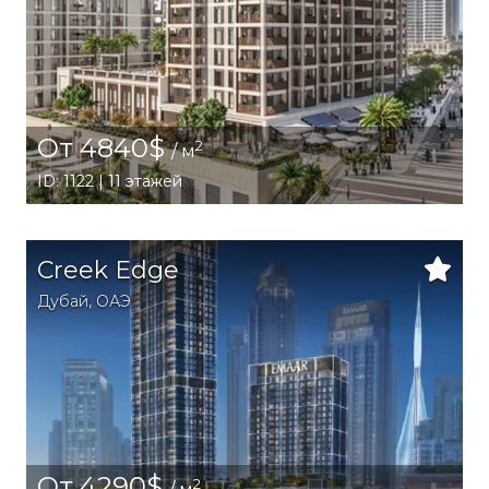
От 4840$
2
/ м
ID: 1122 | 11 этажей
Creek Edge
Дубай
,
ОАЭ
От 4290$
2