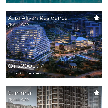
Azizi Aliyah Residence
Дубай
,
ОАЭ
От 2200$
2
/ м
ID: 1263 | 17 этажей
Summer
Дубай
,
ОАЭ