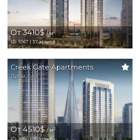
От 3410$
2
/ м
ID: 1067 | 37 этажей
Creek Gate Apartments
Дубай
,
ОАЭ
От 4510$
2
/ м
ID: 1060 | 35 этажей