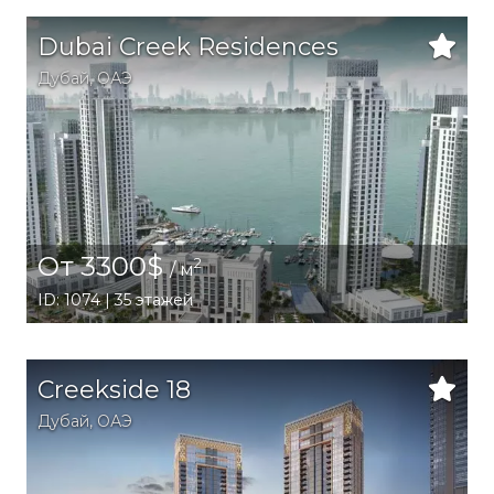
Dubai Creek Residences
Дубай
,
ОАЭ
От 3300$
2
/ м
ID: 1074 | 35 этажей
Creekside 18
Дубай
,
ОАЭ