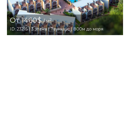
От 1460$
2
/ м
ID: 23215 | 3 этажа | Таунхаус | 800м до моря