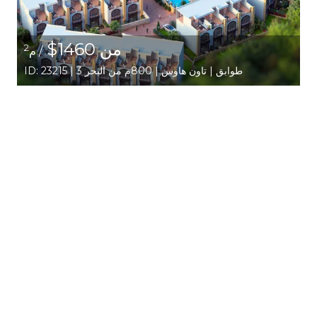
من 1460$
2
/ م
ID: 23215 | 3 طوابق | تاون هاوس | 800م من البحر