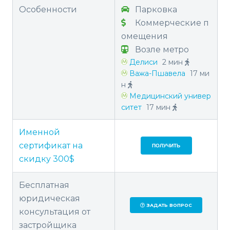
Особенности
Парковка
Коммерческие п
омещения
Возле метро
Делиси
2 мин
Важа-Пшавела
17 ми
н
Медицинский универ
ситет
17 мин
Именной
сертификат на
ПОЛУЧИТЬ
скидку 300$
Бесплатная
юридическая
ЗАДАТЬ ВОПРОС
консультация от
застройщика