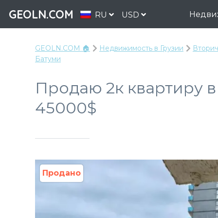
GEOLN.COM
Недви
RU
USD
GEOLN.COM 🏠
Недвижимость в Грузии
Вторич
Батуми
Продаю 2к квартиру в
45000$
Продано