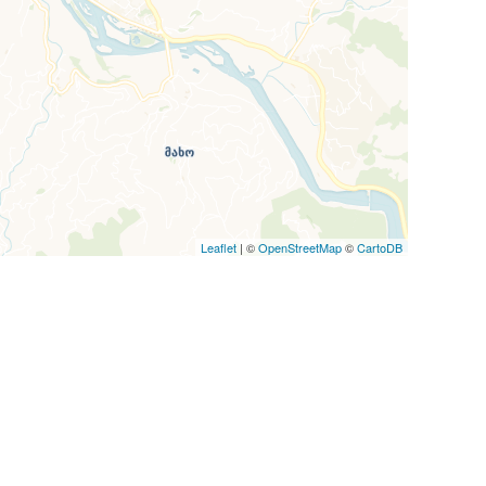
Leaflet
| ©
OpenStreetMap
©
CartoDB