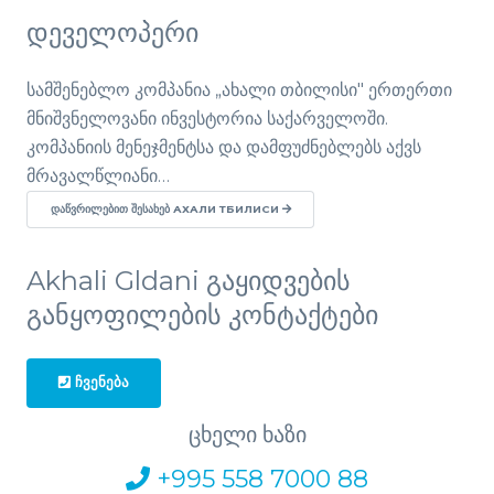
დეველოპერი
სამშენებლო კომპანია „ახალი თბილისი" ერთერთი
მნიშვნელოვანი ინვესტორია საქარველოში.
კომპანიის მენეჯმენტსა და დამფუძნებლებს აქვს
მრავალწლიანი…
ᲓᲐᲬᲕᲠᲘᲚᲔᲑᲘᲗ ᲨᲔᲡᲐᲮᲔᲑ АХАЛИ ТБИЛИСИ
Akhali Gldani გაყიდვების
განყოფილების კონტაქტები
ᲩᲕᲔᲜᲔᲑᲐ
ცხელი ხაზი
+995 558 7000 88