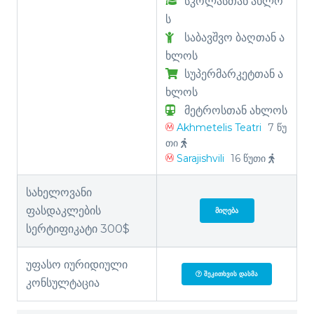
სკოლასთან ახლო
ს
საბავშვო ბაღთან ა
ხლოს
სუპერმარკეტთან ა
ხლოს
მეტროსთან ახლოს
Akhmetelis Teatri
7 წუ
თი
Sarajishvili
16 წუთი
სახელოვანი
ფასდაკლების
ᲛᲘᲦᲔᲑᲐ
სერტიფიკატი 300$
უფასო იურიდიული
ᲨᲔᲙᲘᲗᲮᲕᲘᲡ ᲓᲐᲡᲛᲐ
კონსულტაცია