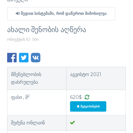
ᲨᲔᲓᲘᲗ ᲡᲘᲡᲢᲔᲛᲐᲨᲘ, ᲠᲝᲛ ᲓᲐᲬᲔᲠᲝᲗ ᲛᲘᲛᲝᲮᲘᲚᲕᲐ
ახალი შენობის აღწერა
ობიექტის ID: 564
მშენებლობის
აგვისტო 2021
დასრულება
2
ფასი , მ
620$
ᲨᲔᲢᲧᲝᲑᲘᲜᲔᲑᲘᲡ
შეძენა ონლაინ