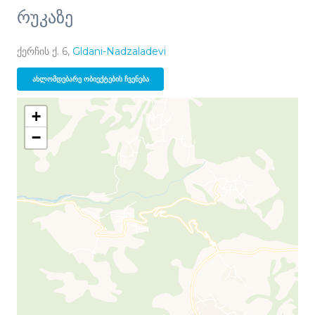
რუკაზე
ქერჩის ქ. 6,
Gldani-Nadzaladevi
ᲐᲮᲚᲝᲛᲓᲔᲑᲐᲠᲔ ᲝᲑᲘᲔᲥᲢᲔᲑᲘᲡ ᲩᲕᲔᲜᲔᲑᲐ
+
−