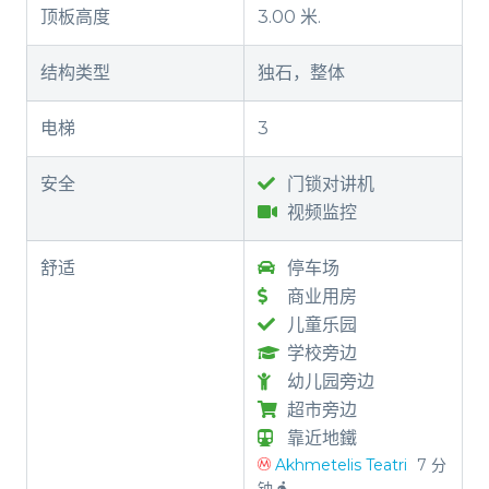
顶板高度
3.00 米.
结构类型
独石，整体
电梯
3
安全
门锁对讲机
视频监控
舒适
停车场
商业用房
儿童乐园
学校旁边
幼儿园旁边
超市旁边
靠近地鐵
Akhmetelis Teatri
7 分