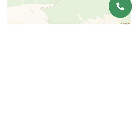
Leaflet
| ©
OpenStreetMap
©
CartoDB