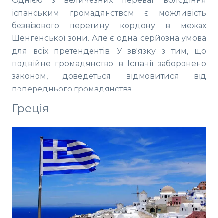
Однією з величезних переваг володіння
іспанським громадянством є можливість
безвізового перетину кордону в межах
Шенгенської зони. Але є одна серйозна умова
для всіх претендентів. У зв'язку з тим, що
подвійне громадянство в Іспанії заборонено
законом, доведеться відмовитися від
попереднього громадянства.
Греція