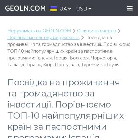
GEOLN.COM
UA
USD
Нерухомість на GEOLN.COM
Огляди експертів
Порівнюємо світову нерухомість
Посвідка на
проживання та громадянство за інвестиції. Порівнюємо
ТОП-10 найпопулярніших країн за паспортними
програмами: Іспанія, Греція, Болгарія, Чорногорія,
Таїланд, Ізраїль, Кіпр, Португалія, Туреччина, Грузія
Посвідка на проживання
та громадянство за
інвестиції. Порівнюємо
ТОП-10 найпопулярніших
країн за паспортними
програмами: Іспанія,