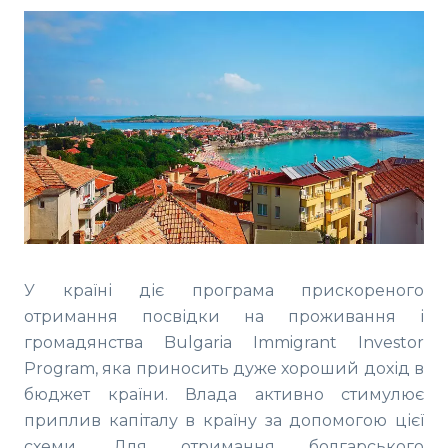
У країні діє програма прискореного
отримання посвідки на проживання і
громадянства Bulgaria Immigrant Investor
Program, яка приносить дуже хороший дохід в
бюджет країни. Влада активно стимулює
приплив капіталу в країну за допомогою цієї
схеми. Для отримання болгарського