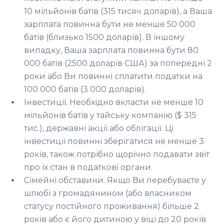
10 мільйонів батів (315 тисяч доларів), а Ваша
зарплата повинна бути не менше 50 000
батів (близько 1500 доларів). В іншому
випадку, Ваша зарплата повинна бути 80
000 батів (2500 доларів США) за попередні 2
роки або Ви повинні сплатити податки на
100 000 батів (3 000 доларів).
Інвестиції. Необхідно вкласти не менше 10
мільйонів батів у тайську компанію ($ 315
тис.), державні акції або облігації. Ці
інвестиції повинні зберігатися не менше 3
років, також потрібно щорічно подавати звіт
про їх стан в податкові органи.
Сімейні обставини. Якщо Ви перебуваєте у
шлюбі з громадянином (або власником
статусу постійного проживання) більше 2
років або є його дитиною у віці до 20 років.