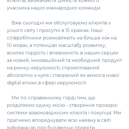
клієнтів, визначають цінність кожного
учасника нашої міжнародної команди.
Вже сьогодні ми обслуговуємо клієнтів з
усього світу і присутні в 15 країнах. Наші
співробітники розмовляють на більше ніж на
10 мовах, а потенціал масштабу розвитку,
всиляє гордість і впевненість в наших серцях
за новий, інноваційний та необхідний продукт
на ринку нерухомості, спроектований
абсолютно з нуля і створений як вимога нової
digital епохи в сфері нерухомості.
Ми по-справжньому горді тим, що
розділяємо єдину місію - створення прозорої
системи взаємовідносин клієнта і покупця. Ми
прагнемо впорядкувати всю наявну в світі
інформацію про будівельні проекти,