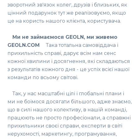
зворотний зв'язок колег, друзів і близьких, як
цінний подарунок тут же реалізовуємо, якщо
це на користь нашого клієнта, користувача.
Ми не займаємося GEOLN, ми живемо
GEOLN.COM
Така тотальна самовіддача і
прихильність справі, дарує всім нам сенс
кожної хвилини і досягнення, які складаються
з результатів кожного дня - це успіх всієї нашої
команди по всьому світові.
Так, у нас масштабні цілі і глобальні плани і
ми не боїмося досягати більшого, адже знаємо,
що в силі нашого колективу, в нашій команді,
працюють не просто професіонали, а справжні
прихильники своєї справи, експерти в світі
нерухомості, маркетингу, програмування,