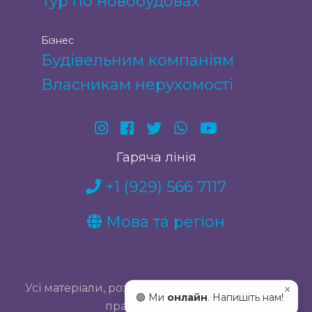
Тур по новобудовах
Бізнес
Будівельним компаніям
Власникам нерухомості
Гаряча лінія
+1 (929) 566 7117
Мова та регіон
Усі матеріали, розміщені на сайті, належать їх
×
🟢 Ми
онлайн
. Напишіть нам!
правовласникам.