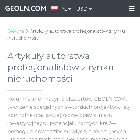
GEOLN.COM
PL
USD
Główna
Artykuły autorstwa profesjonalistów z rynku
nieruchomości
Artykuły autorstwa
profesjonalistów z rynku
nieruchomości
Kolumna informacyjna ekspertów GEOLN.COM,
tworzenie specjalnych awtorskich projektów, listy
kontrolne oraz szczegółowe opisy klimatu
inwestycyjnego i potencjału różnych krajów
pomogą ci dowiedzieć się więcej o obiecujących
krajach i realnych możliwościach inwestycyjnych.