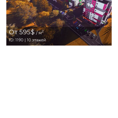
От 595$
2
/ м
ID: 1190 | 10 этажей