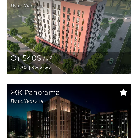
Луцк,
Украина
От 540$
2
/ м
ID: 1205 | 9 этажей
ЖК Panorama
Луцк,
Украина