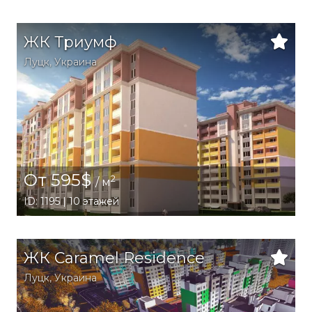
ЖК Триумф
Луцк,
Украина
От 595$
2
/ м
ID: 1195 | 10 этажей
ЖК Caramel Residence
Луцк,
Украина