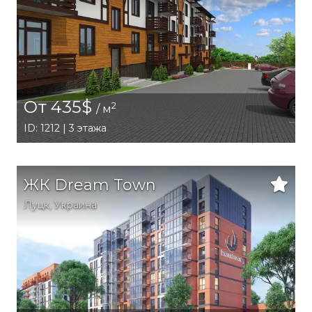
От 435$
2
/ м
ID: 1212 | 3 этажа
ЖК Dream Town
Луцк,
Украина