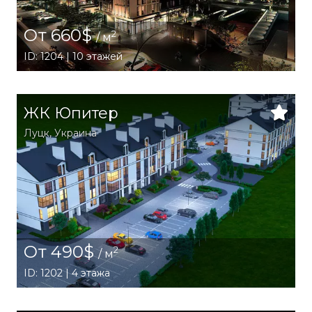
От 660$
2
/ м
ID: 1204 | 10 этажей
ЖК Юпитер
Луцк,
Украина
От 490$
2
/ м
ID: 1202 | 4 этажа