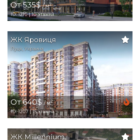
От 535$
2
/ м
ID: 1210 | 10 этажей
ЖК Яровиця
Луцк,
Украина
От 640$
2
/ м
ID: 1207 | 15 этажей
ЖК Millennium