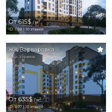
От 615$
2
/ м
ID: 1198 | 10 этажей
ЖК Варваровка
Луцк,
Украина
От 635$
2
/ м
ID: 1197 | 10 этажей