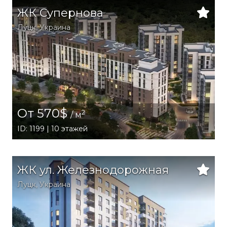
ЖК Супернова
Луцк,
Украина
От 570$
2
/ м
ID: 1199 | 10 этажей
ЖК ул. Железнодорожная
Луцк,
Украина