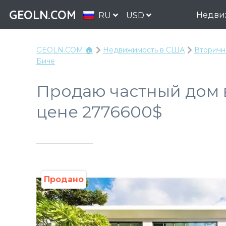
GEOLN.COM
Недви
RU
USD
GEOLN.COM 🏠
Недвижимость в США
Вторичн
Биче
Продаю частный дом 
цене 2776600$
Продано