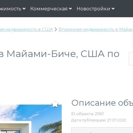
жимость
Коммерческая
Новостройки
ая недвижимость в США
Вторичная недвижимость в Майам
в Майами-Биче, США по
Описание объ
ID объекта: 21167
Дата публикации: 27.07.2022