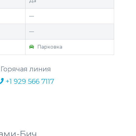
Да
—
—
Парковка
Горячая линия
+1 929 566 7117
йами-Бич