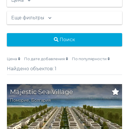
Цена
Еще фильтры
Поиск
Цена
По дате добавления
По популярности
Найдено объектов:
1
Majestic Sea Village
Поморие
,
Болгария