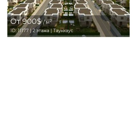
От 900$
2
/ м
ID: 11177 | 2 этажа | Таунхаус