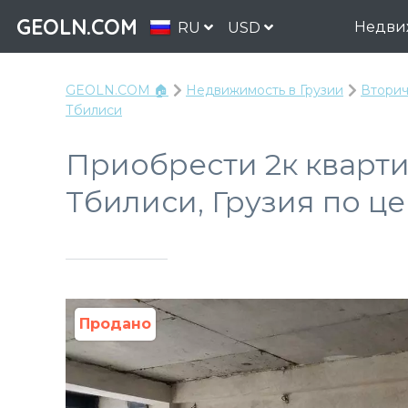
GEOLN.COM
Недви
RU
USD
GEOLN.COM 🏠
Недвижимость в Грузии
Вторич
Тбилиси
Приобрести 2к кварти
Тбилиси, Грузия по це
Продано