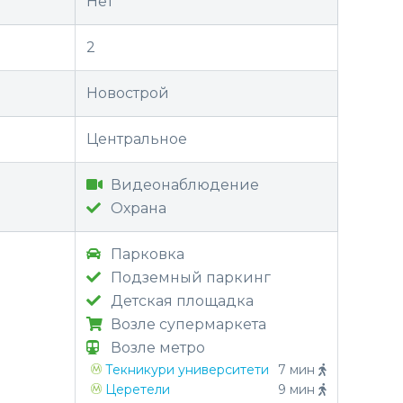
Нет
2
Новострой
Центральное
Видеонаблюдение
Охрана
Парковка
Подземный паркинг
Детская площадка
Возле супермаркета
Возле метро
Текникури университети
7 мин
Церетели
9 мин