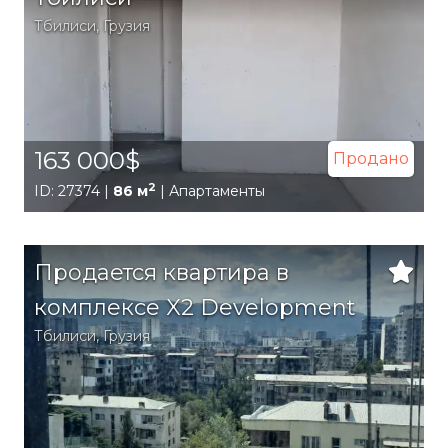
Тбилиси
,
Грузия
163 000$
Продано
2
ID: 27374 |
86 м
| Апартаменты
Продается квартира в
комплексе X2 Development
Тбилиси
,
Грузия