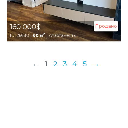
160 000$
Продано
2
ID: 26680 |
60 м
| Апартаменты
←
1
2
3
4
5
→