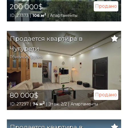
200 000$
Продано
2
ID: 27373 |
106 м
| Апартаменты
Продается квартира в
Чугурети
Тбилиси
,
Грузия
80 000$
Продано
2
ID: 27297 |
74 м
| Этаж: 2/2 | Апартаменты
Продается квартира в