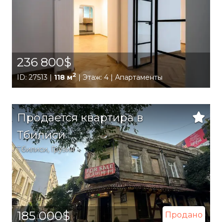
236 800$
2
ID: 27513 |
118 м
| Этаж: 4 | Апартаменты
Продается квартира в
Тбилиси
Тбилиси
,
Грузия
185 000$
Продано