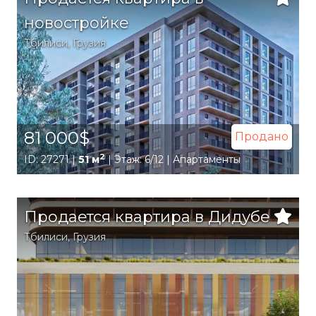
новостройке
Тбилиси
,
Грузия
81 000$
Продано
2
ID: 27271 |
51 м
| Этаж: 6/12 | Апартаменты
Продается квартира в Дидубе
Тбилиси
,
Грузия