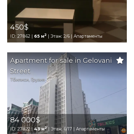
450$
2
ID: 27862 |
65 м
| Этаж: 2/6 | Апартаменты
Apartment for sale in Gelovani
Street
Тбилиси
,
Грузия
84 000$
2
ID: 27822 |
43 м
| Этаж: 6/17 | Апартаменты