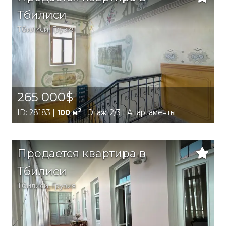
Тбилиси
Тбилиси
,
Грузия
265 000$
2
ID: 28183 |
100 м
| Этаж: 2/3 | Апартаменты
Продается квартира в
Тбилиси
Тбилиси
,
Грузия