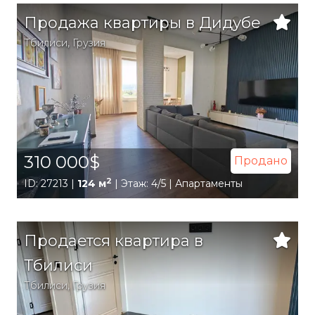
Продажа квартиры в Дидубе
Тбилиси
,
Грузия
310 000$
Продано
2
ID: 27213 |
124 м
| Этаж: 4/5 | Апартаменты
Продается квартира в
Тбилиси
Тбилиси
,
Грузия