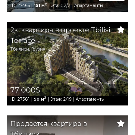
2
ID: 27466 |
151 м
| Этаж: 2/2 | Апартаменты
2к. квартира в проекте Tbilisi
Terrace
Тбилиси
,
Грузия
77 000$
2
ID: 27381 |
50 м
| Этаж: 2/19 | Апартаменты
Продается квартира в
Тбилиси