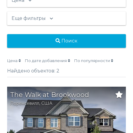
Цена
Еще фильтры
Поиск
Цена
По дате добавления
По популярности
Найдено объектов:
2
The Walk at Brookwood
Лоренсевилл
,
США