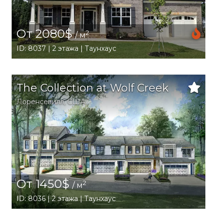
От 2080$
2
/ м
ID: 8037 | 2 этажа | Таунхаус
The Collection at Wolf Creek
Лоренсевилл
,
США
От 1450$
2
/ м
ID: 8036 | 2 этажа | Таунхаус