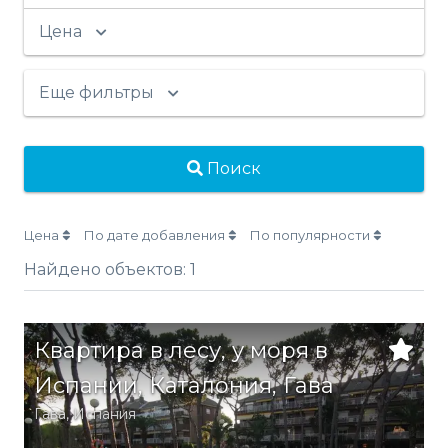
Цена
Еще фильтры
Поиск
Цена
По дате добавления
По популярности
Найдено объектов:
1
Квартира в лесу, у моря в
Испании, Каталония, Гава
Гава,
Испания