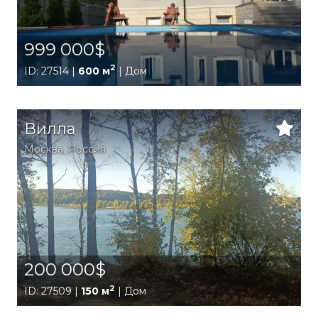
999 000$
2
ID: 27514 |
600 м
| Дом
Вилла
Москва
,
Россия
200 000$
2
ID: 27509 |
150 м
| Дом