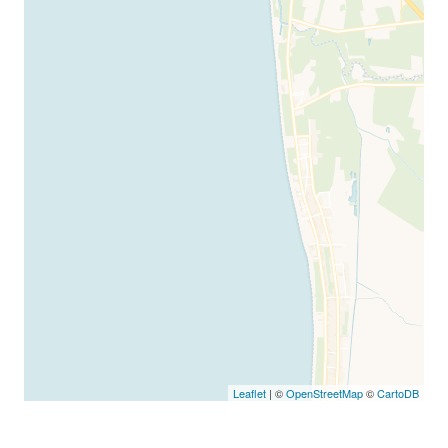
Leaflet
| ©
OpenStreetMap
©
CartoDB