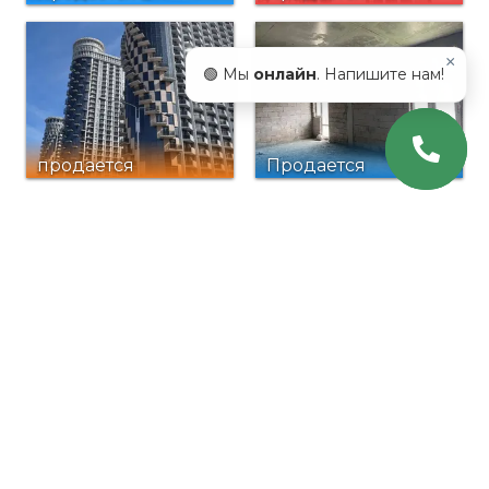
комнатная
универсальное
квартира
помещение, 86 м²
×
🟢 Мы
онлайн
. Напишите нам!
продается
Продается
квартира Орби
квартира в Батуми
сити в Батуми
ПОДПИШИТЕСЬ НА
НАШУ РАССЫЛКУ
Email