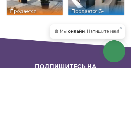
Продается
Продается 3-
коммерческая
комнатная
недвижимость
квартира
×
🟢 Мы
онлайн
. Напишите нам!
ПОДПИШИТЕСЬ НА
НАШУ РАССЫЛКУ
Email
ПОДПИСАТЬСЯ