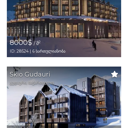
8000$
2
/ მ
ID: 28524 | 6 სართულიანობა
Skio Gudauri
გუდაური,
საქართველო