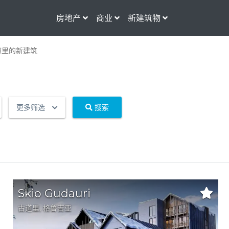
房地产
商业
新建筑物
道里的新建筑
更多筛选
搜索
Skio Gudauri
古道里,
格鲁吉亚