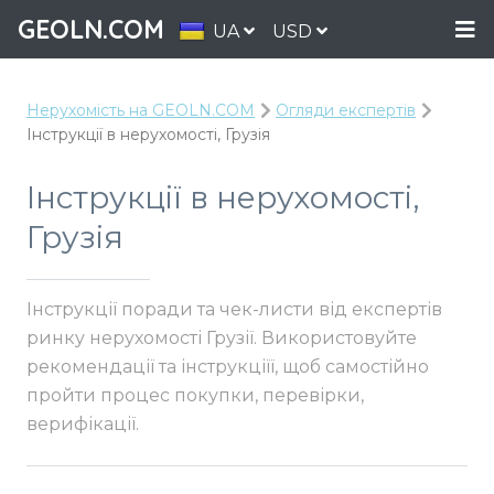
GEOLN.COM
UA
USD
Нерухомість на GEOLN.COM
Огляди експертів
Інструкції в нерухомості, Грузія
Інструкції в нерухомості,
Грузія
Інструкції поради та чек-листи від експертів
ринку нерухомості Грузії. Використовуйте
рекомендації та інструкціїї, щоб самостійно
пройти процес покупки, перевірки,
верифікації.