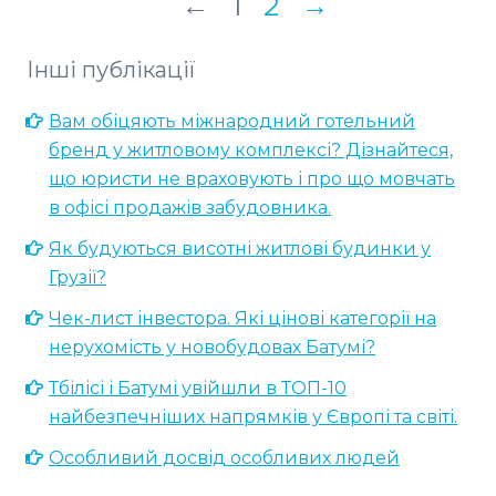
←
1
2
→
Інші публікації
Вам обіцяють міжнародний готельний
бренд у житловому комплексі? Дізнайтеся,
що юристи не враховують і про що мовчать
в офісі продажів забудовника.
Як будуються висотні житлові будинки у
Грузії?
Чек-лист інвестора. Які цінові категорії на
нерухомість у новобудовах Батумі?
Тбілісі і Батумі увійшли в ТОП-10
найбезпечніших напрямків у Європі та світі.
Особливий досвід особливих людей