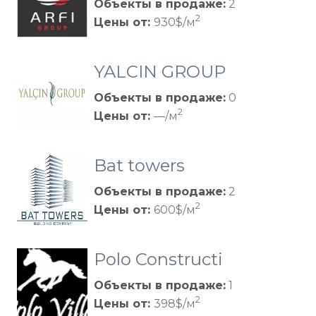
Объекты в продаже:
2
2
Цены от:
930$/м
YALCIN GROUP
Объекты в продаже:
0
2
Цены от:
—/м
Bat towers
Объекты в продаже:
2
2
Цены от:
600$/м
Polo Constructi
on
Объекты в продаже:
1
2
Цены от:
398$/м