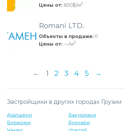
2
Цены от:
600$/м
Romani LTD.
Объекты в продаже:
0
2
Цены от:
—/м
←
1
2
3
4
5
→
Застройщики в других городах Грузии
Ахалшени
Бакуриани
Боржоми
Букнари
Чакви
charnali