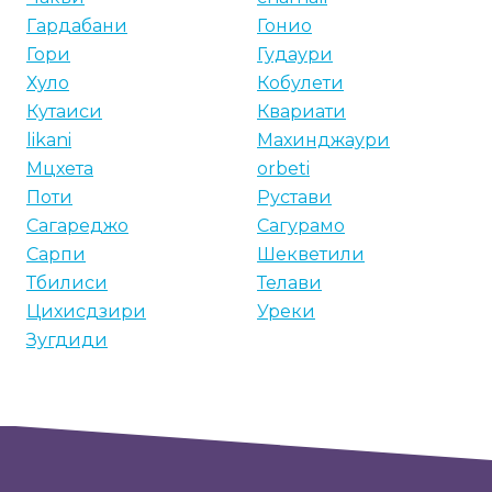
Гардабани
Гонио
Гори
Гудаури
Хуло
Кобулети
Кутаиси
Квариати
likani
Махинджаури
Мцхета
orbeti
Поти
Рустави
Сагареджо
Сагурамо
Сарпи
Шекветили
Тбилиси
Телави
Цихисдзири
Уреки
Зугдиди