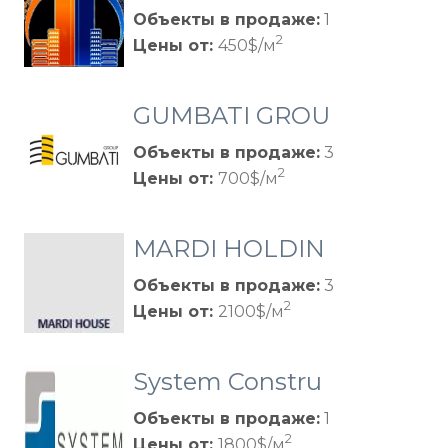
ENI“
Объекты в продаже:
1
2
Цены от:
450$/м
GUMBATI GROU
P
Объекты в продаже:
3
2
Цены от:
700$/м
MARDI HOLDIN
G
Объекты в продаже:
3
2
Цены от:
2100$/м
System Constru
ction
Объекты в продаже:
1
2
Цены от:
1800$/м