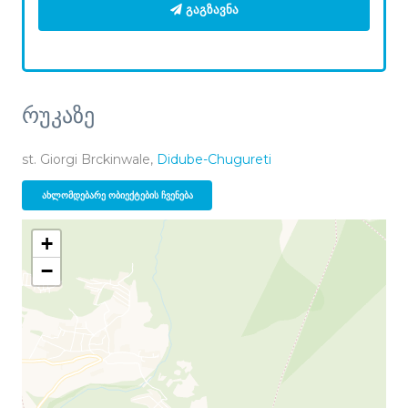
ᲒᲐᲒᲖᲐᲕᲜᲐ
რუკაზე
st. Giorgi Brckinwale,
Didube-Chugureti
ᲐᲮᲚᲝᲛᲓᲔᲑᲐᲠᲔ ᲝᲑᲘᲔᲥᲢᲔᲑᲘᲡ ᲩᲕᲔᲜᲔᲑᲐ
+
−