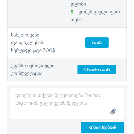
დგომი
კომერციული ფარ
თები
სახელოვანი
ფასდაკლების
ᲛᲘᲦᲔᲑᲐ
სერტიფიკატი 300$
უფასო იურიდიული
ᲨᲔᲙᲘᲗᲮᲕᲘᲡ ᲓᲐᲡᲛᲐ
კონსულტაცია
ᲩᲐᲢᲘ ᲩᲕᲔᲜᲗᲐᲜ