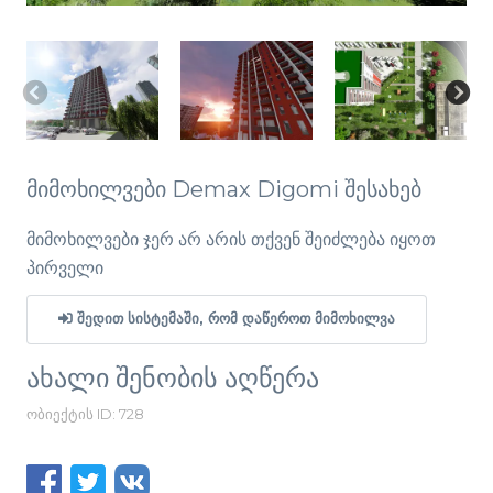
მიმოხილვები Demax Digomi შესახებ
მიმოხილვები ჯერ არ არის თქვენ შეიძლება იყოთ
პირველი
ᲨᲔᲓᲘᲗ ᲡᲘᲡᲢᲔᲛᲐᲨᲘ, ᲠᲝᲛ ᲓᲐᲬᲔᲠᲝᲗ ᲛᲘᲛᲝᲮᲘᲚᲕᲐ
ახალი შენობის აღწერა
ობიექტის ID: 728