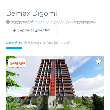
Demax Digomi
დეველოპერისგან გაყიდვები დასრულებულია
ᲘᲧᲘᲓᲔᲑᲐ ᲐᲛ ᲙᲝᲠᲞᲣᲡᲨᲘ
რენდერებს
მშენებლობა
Პირდაპირი ეთერი
გაიყიდა