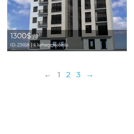
1300$
2
/ მ
ID: 23658 | 6 სართულიანობა
←
1
2
3
→