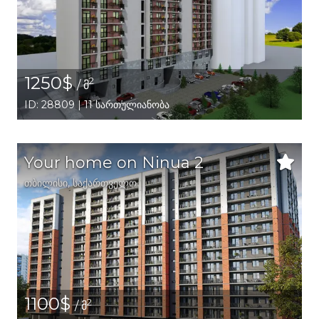
1250$
2
/ მ
ID: 28809 | 11 სართულიანობა
Your home on Ninua 2
თბილისი
,
საქართველო
1100$
2
/ მ