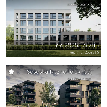
מאריבור
, סלובניה
החל מ 2925$
למ"ר
ID: 23525 | 5 קומות
Soseska Roznodolski Gaj
מאריבור
, סלובניה