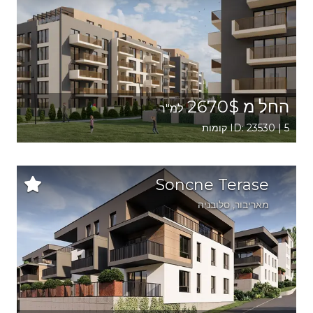
החל מ 2670$
למ"ר
ID: 23530 | 5 קומות
Soncne Terase
מאריבור
, סלובניה