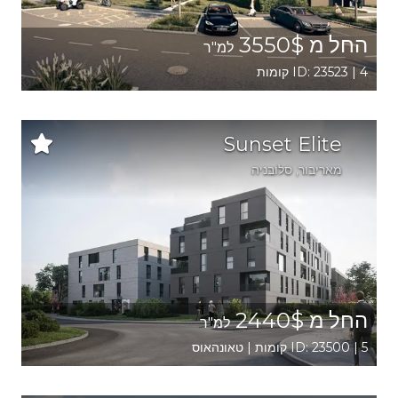
החל מ 3550$
למ"ר
ID: 23523 | 4 קומות
Sunset Elite
מאריבור
, סלובניה
החל מ 2440$
למ"ר
ID: 23500 | 5 קומות | טאונהאוס