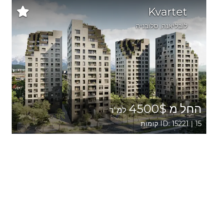
Kvartet
לובליאנה
, סלובניה
החל מ 4500$
למ"ר
ID: 15221 | 15 קומות