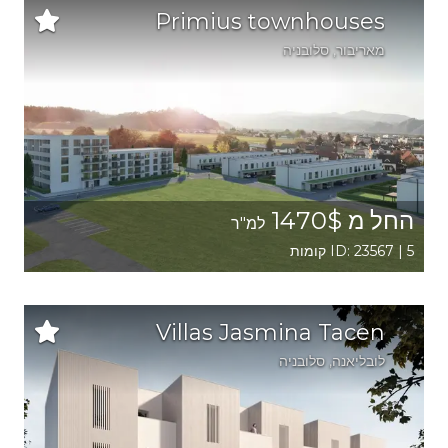
Primius townhouses
מאריבור
, סלובניה
החל מ 1470$
למ"ר
ID: 23567 | 5 קומות
Villas Jasmina Tacen
לובליאנה
, סלובניה