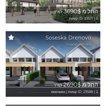
החל מ 3690$
למ"ר
ID: 23571 | 5 קומות
Soseska Drenovo
Vrhnika
, סלובניה
החל מ 2690$
למ"ר
ID: 23568 | 2 קומות | טאונהאוס