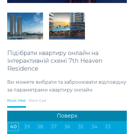
Підібрати квартиру онлайн на
інтерактивній схемі 7th Heaven
Residence
Ви можете вибрати та забронювати відповідну
за параметрами квартиру онлайн
Block West
Block East
Поверх
40
39
38
37
36
35
34
33