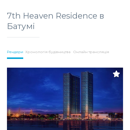
7th Heaven Residence в
Батумі
Рендери
Хронологія будівництва
Онлайн трансляція