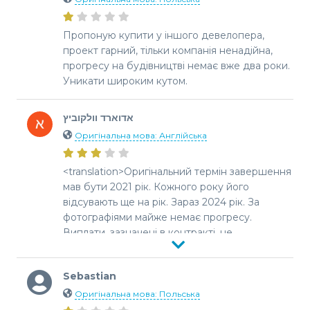
Пропоную купити у іншого девелопера,
проект гарний, тільки компанія ненадійна,
прогресу на будівництві немає вже два роки.
Уникати широким кутом.
אדוארד וולקוביץ
Оригінальна мова: Англійська
<translation>Оригінальний термін завершення
мав бути 2021 рік. Кожного року його
відсувають ще на рік. Зараз 2024 рік. За
фотографіями майже немає прогресу.
Виплати, зазначені в контракті, не
здійснюються. Будьте обережні.</translation>
Sebastian
Оригінальна мова: Польська