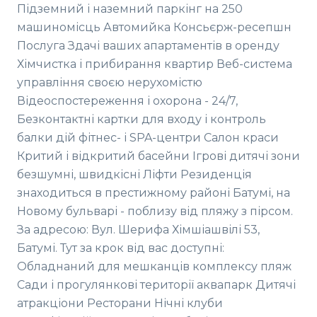
Підземний і наземний паркінг на 250
машиномісць Автомийка Консьєрж-ресепшн
Послуга Здачі ваших апартаментів в оренду
Хімчистка і прибирання квартир Веб-система
управління своєю нерухомістю
Відеоспостереження і охорона - 24/7,
Безконтактні картки для входу і контроль
балки дій фітнес- і SPA-центри Салон краси
Критий і відкритий басейни Ігрові дитячі зони
безшумні, швидкісні Ліфти Резиденція
знаходиться в престижному районі Батумі, на
Новому бульварі - поблизу від пляжу з пірсом.
За адресою: Вул. Шерифа Хімшіашвілі 53,
Батумі. Тут за крок від вас доступні:
Обладнаний для мешканців комплексу пляж
Сади і прогулянкові території аквапарк Дитячі
атракціони Ресторани Нічні клуби