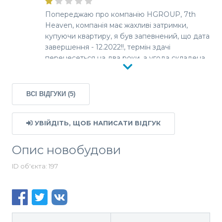
Попереджаю про компанію HGROUP, 7th
Heaven, компанія має жахливі затримки,
купуючи квартиру, я був запевнений, що дата
завершення - 12.2022!!, термін здачі
перенесеться на два роки, а угода складена
так, що не покриває збитків, які поніс
покупець. Я лише сподіваюся, що мої гроші
не пропадуть і що компанія завершить
ВСІ ВІДГУКИ (5)
інвестицію. Пропоную не укладати жодних
угод з HGroup. Якщо у когось є питання щодо
цього девелопера, запрошую до контакту,
УВІЙДІТЬ, ЩОБ НАПИСАТИ ВІДГУК
охоче опишу свою пригоду з ненадійним
девелопером.
Опис новобудови
ID об'єкта: 197