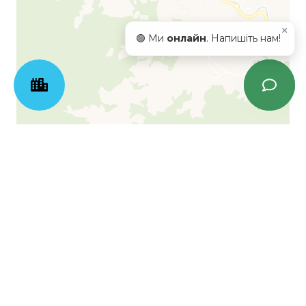
×
🟢 Ми
онлайн
. Напишіть нам!
Leaflet
| ©
OpenStreetMap
©
CartoDB
Запитання-відповідь
Які способи оплати за квартиру можливі
в 7th Heaven Residence?