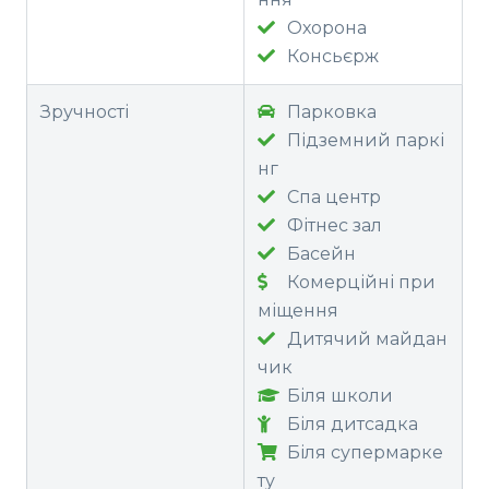
Охорона
Консьєрж
Зручності
Парковка
Підземний паркі
нг
Спа центр
Фітнес зал
Басейн
Комерційні при
міщення
Дитячий майдан
чик
Біля школи
Біля дитсадка
Біля супермарке
ту