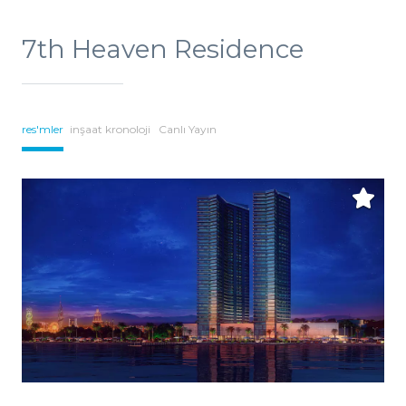
7th Heaven Residence
res'mler
inşaat kronoloji
Canlı Yayın