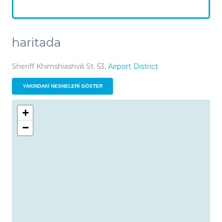
haritada
Sheriff Khimshiashvili St. 53,
Airport District
YAKINDAKI NESNELERI GÖSTER
+
−