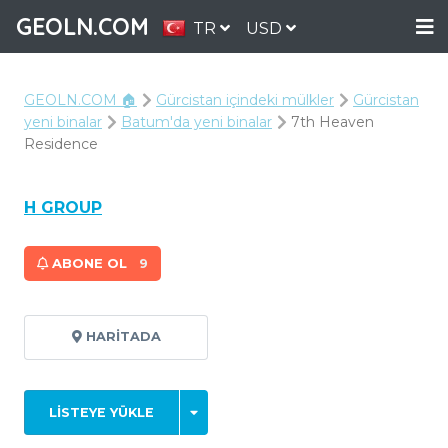
GEOLN.COM
TR
USD
GEOLN.COM 🏠
Gürcistan içindeki mülkler
Gürcistan
yeni binalar
Batum'da yeni binalar
7th Heaven
Residence
H GROUP
ABONE OL
9
HARITADA
LISTEYE YÜKLE