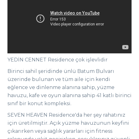
YEDİN CENNET Residence çok işlevlidir
Birinci sahil şeridinde ünlü Batum Bulvarı
üzerinde bulunan ve tüm aile için kendi
eğlence ve dinlenme alanına sahip, yüzme
havuzu, kafe ve oyun alanına sahip 41 katlı birinci
sınıf bir konut kompleksi.
SEVEN HEAVEN Residence'da her şey rahatınız
için üretilmiştir. Açık yüzme havuzunun keyfini
çıkarırken veya sağlık yararları için fitness