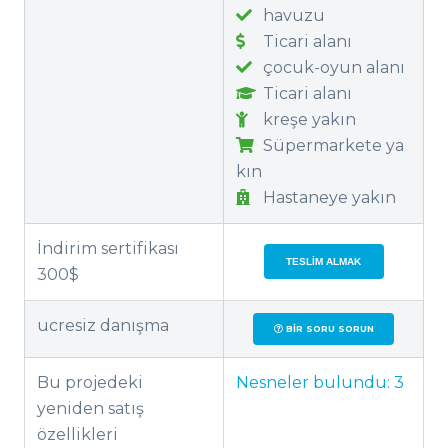
havuzu
Ticari alanı
çocuk-oyun alanı
Ticari alanı
kreşe yakın
Süpermarkete ya
kın
Hastaneye yakın
İndirim sertifikası
TESLIM ALMAK
300$
ucresiz danışma
BIR SORU SORUN
Bu projedeki
Nesneler bulundu:
3
yeniden satış
özellikleri