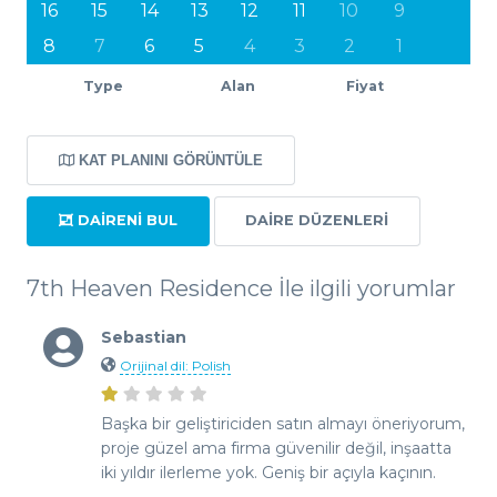
16
15
14
13
12
11
10
9
8
7
6
5
4
3
2
1
Type
Alan
Fiyat
KAT PLANINI GÖRÜNTÜLE
DAIRENI BUL
DAIRE DÜZENLERI
7th Heaven Residence İle ilgili yorumlar
Sebastian
Orijinal dil: Polish
Başka bir geliştiriciden satın almayı öneriyorum,
proje güzel ama firma güvenilir değil, inşaatta
iki yıldır ilerleme yok. Geniş bir açıyla kaçının.