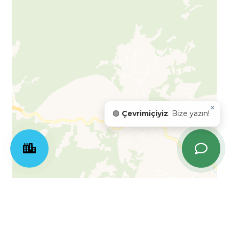
×
🟢
Çevrimiçiyiz
. Bize yazın!
Leaflet
| ©
OpenStreetMap
©
CartoDB