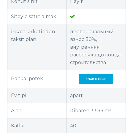
Konut sınıfı
Hayır
Siteyle satın almak
inşaat şirketinden
первоначальный
taksit planı
взнос 30%,
внутренняя
рассрочка до конца
строительства
Banka ipotek
ESAP MAKINE
Ev tipi
apart
2
Alan
itibaren 33,33 m
Katlar
40