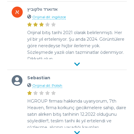
אדוארד וולקוביץ
Orijinal dil: ingilizce
Orijinal bitiş tarihi 2021 olarak belirlenmişti. Her
yıl bir yıl erteleniyor. Şu anda 2024. Görüntülere
göre neredeyse hiçbir ilerleme yok.
Sözleşmede yazılı olan tazminatlar ödenmiyor.
Dikkatli olun.
Sebastian
Orijinal dil: Polish
HGROUP firması hakkında uyarıyorum, 7th
Heaven, firma korkunç gecikmelere sahip, daire
satın alırken bitiş tarihinin 12.2022 olduğunu
söylediler!!, teslim tarihi iki yıl ertelendi ve
sözleşme, alıcının yaşadığı kayıpları
karşılamayacak şekilde yapılandırılmış. Tek