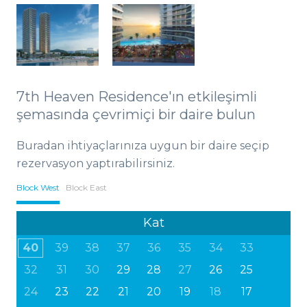
7th Heaven Residence'ın etkileşimli
şemasında çevrimiçi bir daire bulun
Buradan ihtiyaçlarınıza uygun bir daire seçip
rezervasyon yaptırabilirsiniz.
Block West
Block East
Kat
40
39
38
37
36
35
34
33
32
31
30
29
28
27
26
25
24
23
22
21
20
19
18
17