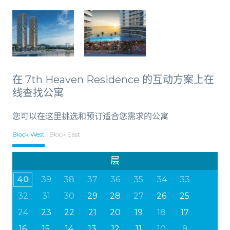
在 7th Heaven Residence 的互动方案上在
线查找公寓
您可以在这里挑选和预订适合您需求的公寓
Block West
Block East
层
40
39
38
37
36
35
34
33
32
31
30
29
28
27
26
25
24
23
22
21
20
19
18
17
16
15
14
13
12
11
10
9