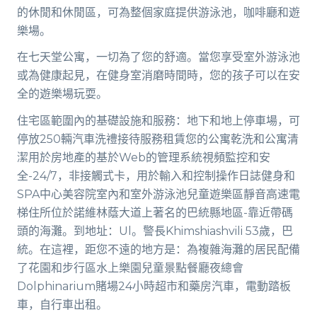
的休閒和休閒區，可為整個家庭提供游泳池，咖啡廳和遊
樂場。
在七天堂公寓，一切為了您的舒適。當您享受室外游泳池
或為健康起見，在健身室消磨時間時，您的孩子可以在安
全的遊樂場玩耍。
住宅區範圍內的基礎設施和服務：地下和地上停車場，可
停放250輛汽車洗禮接待服務租賃您的公寓乾洗和公寓清
潔用於房地產的基於Web的管理系統視頻監控和安
全-24/7，非接觸式卡，用於輸入和控制操作日誌健身和
SPA中心美容院室內和室外游泳池兒童遊樂區靜音高速電
梯住所位於諾維林蔭大道上著名的巴統縣地區-靠近帶碼
頭的海灘。到地址：Ul。警長Khimshiashvili 53歲，巴
統。在這裡，距您不遠的地方是：為複雜海灘的居民配備
了花園和步行區水上樂園兒童景點餐廳夜總會
Dolphinarium賭場24小時超市和藥房汽車，電動踏板
車，自行車出租。