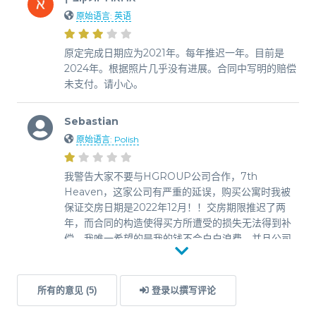
原始语言: 英语
原定完成日期应为2021年。每年推迟一年。目前是
2024年。根据照片几乎没有进展。合同中写明的赔偿
未支付。请小心。
Sebastian
原始语言: Polish
我警告大家不要与HGROUP公司合作，7th
Heaven，这家公司有严重的延误，购买公寓时我被
保证交房日期是2022年12月！！交房期限推迟了两
年，而合同的构造使得买方所遭受的损失无法得到补
偿。我唯一希望的是我的钱不会白白浪费，并且公司
能够完成投资。我建议不要与HGroup签订任何合
同。如果有人对这个开发商有任何问题，请随时联系
我，我很乐意分享我与这个不可靠开发商的经历。
所有的意见 (5)
登录以撰写评论