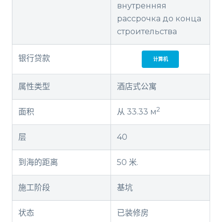
внутренняя
рассрочка до конца
строительства
银行贷款
计算机
属性类型
酒店式公寓
2
面积
从 33.33 м
层
40
到海的距离
50 米.
施工阶段
基坑
状态
已装修房