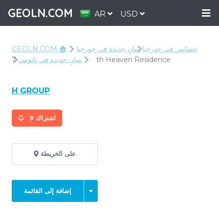
GEOLN.COM
AR
USD
خصائص في جورجيا
مبانٍ جديدة في جورجيا
GEOLN.COM 🏠
7th Heaven Residence
مبانٍ جديدة في باتومي
H GROUP
اشتراك
9
على الخريطة
إضافة إلى القائمة