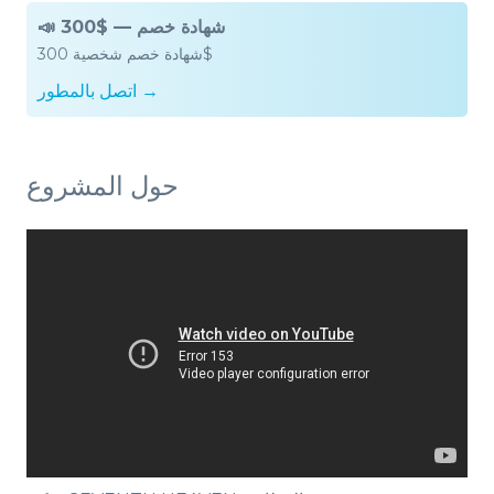
📣 300$ — شهادة خصم
شهادة خصم شخصية 300$
اتصل بالمطور →
حول المشروع