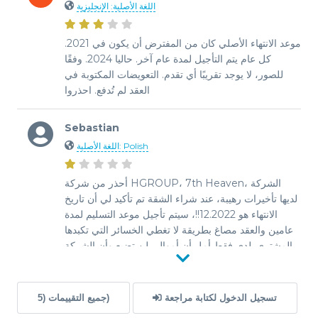
اللغة الأصلية: الإنجليزية
موعد الانتهاء الأصلي كان من المفترض أن يكون في 2021.
كل عام يتم التأجيل لمدة عام آخر. حاليا 2024. وفقًا
للصور، لا يوجد تقريبًا أي تقدم. التعويضات المكتوبة في
العقد لم تُدفع. احذروا
Sebastian
اللغة الأصلية: Polish
أحذر من شركة HGROUP، 7th Heaven، الشركة
لديها تأخيرات رهيبة، عند شراء الشقة تم تأكيد لي أن تاريخ
الانتهاء هو 12.2022!!، سيتم تأجيل موعد التسليم لمدة
عامين والعقد مصاغ بطريقة لا تغطي الخسائر التي تكبدها
المشتري. لدي فقط أمل أن أموالي لن تضيع وأن الشركة
ستنهي الاستثمار. أقترح عدم إبرام أي عقود مع HGroup.
إذا كان لدى أي شخص أسئلة حول هذا المطور، فأنا أدعوكم
للتواصل، سأكون سعيدًا لوصف تجربتي مع المطور غير
تسجيل الدخول لكتابة مراجعة
جميع التقييمات (5)
الموثوق.