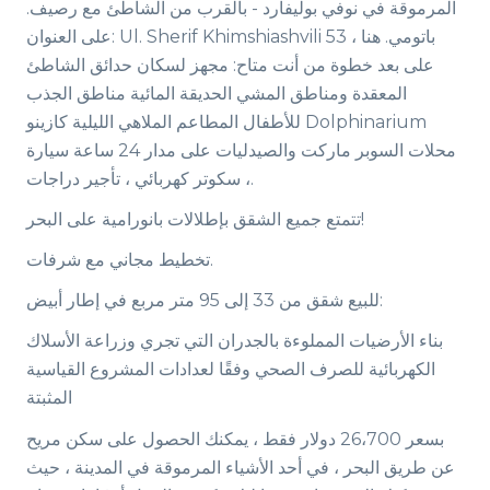
المرموقة في نوفي بوليفارد - بالقرب من الشاطئ مع رصيف.
على العنوان: Ul. Sherif Khimshiashvili 53 ، باتومي. هنا
على بعد خطوة من أنت متاح: مجهز لسكان حدائق الشاطئ
المعقدة ومناطق المشي الحديقة المائية مناطق الجذب
للأطفال المطاعم الملاهي الليلية كازينو Dolphinarium
محلات السوبر ماركت والصيدليات على مدار 24 ساعة سيارة
، سكوتر كهربائي ، تأجير دراجات.
تتمتع جميع الشقق بإطلالات بانورامية على البحر!
تخطيط مجاني مع شرفات.
للبيع شقق من 33 إلى 95 متر مربع في إطار أبيض:
بناء الأرضيات المملوءة بالجدران التي تجري وزراعة الأسلاك
الكهربائية للصرف الصحي وفقًا لعدادات المشروع القياسية
المثبتة
بسعر 26،700 دولار فقط ، يمكنك الحصول على سكن مريح
عن طريق البحر ، في أحد الأشياء المرموقة في المدينة ، حيث