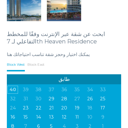
ابحث عن شقة عبر الإنترنت وفقًا للمخطط
التفاعلي لـ 7th Heaven Residence
يمكنك اختيار وحجز شقة تناسب احتياجاتك هنا
Block West
Block East
طابق
40
39
38
37
36
35
34
33
32
31
30
29
28
27
26
25
24
23
22
21
20
19
18
17
16
15
14
13
12
11
10
9
8
7
6
5
4
3
2
1