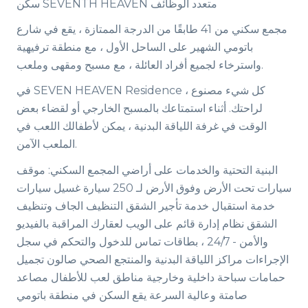
سكن SEVENTH HEAVEN متعدد الوظائف
مجمع سكني من 41 طابقًا من الدرجة الممتازة ، يقع في شارع
باتومي الشهير على الساحل الأول ، مع منطقة ترفيهية
واسترخاء لجميع أفراد العائلة ، مع مسبح ومقهى وملعب.
في SEVEN HEAVEN Residence ، كل شيء مصنوع
لراحتك. أثناء استمتاعك بالمسبح الخارجي أو لقضاء بعض
الوقت في غرفة اللياقة البدنية ، يمكن لأطفالك اللعب في
الملعب الآمن.
البنية التحتية والخدمات على أراضي المجمع السكني: موقف
سيارات تحت الأرض وفوق الأرض لـ 250 سيارة غسيل سيارات
خدمة استقبال خدمة تأجير الشقق التنظيف الجاف وتنظيف
الشقق نظام إدارة قائم على الويب لعقارك المراقبة بالفيديو
والأمن - 24/7 ، بطاقات تماس للدخول والتحكم في سجل
الإجراءات مراكز اللياقة البدنية والمنتجع الصحي صالون تجميل
حمامات سباحة داخلية وخارجية مناطق لعب للأطفال مصاعد
صامتة وعالية السرعة يقع السكن في منطقة باتومي