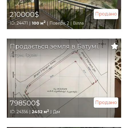
210000$
Продано
2
ID: 24471 |
100 м
| Поверх: 2 | Вілла
Продається земля в Батумі.
Батумі
,
Грузія
798500$
Продано
2
ID: 24356 |
2452 м
| Дім