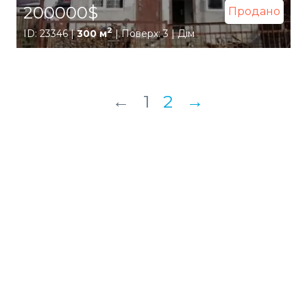
200000$
Продано
2
ID: 23346 |
300 м
| Поверх: 3 | Дім
←
1
2
→