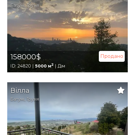
Батумі
,
Грузія
158000$
Продано
2
ID: 24820 |
5000 м
| Дім
Вілла
Батумі
,
Грузія