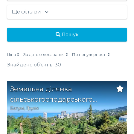
Ще фільтри
Пошук
Ціна
За датою додавання
По популярності
Знайдено об'єктів:
30
Земельна ділянка
сільськогосподарського
Батумі
,
Грузія
призначення