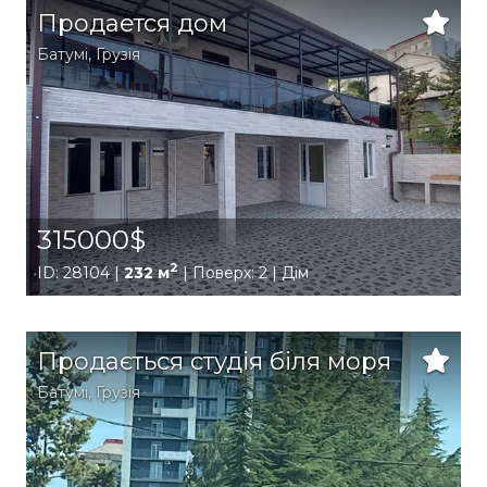
Продается дом
Батумі
,
Грузія
315000$
2
ID: 28104 |
232 м
| Поверх: 2 | Дім
Продається студія біля моря
Батумі
,
Грузія