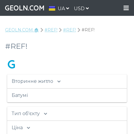
GEOLN.COM
UA
USD
GEOLN.COM 🏠
#REF!
#REF!
#REF!
#REF!
G
Вторинне житло
Батумі
Тип об'єкту
Ціна