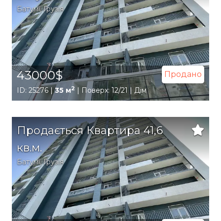
Батумі
,
Грузія
43000$
Продано
2
ID: 25276 |
35 м
| Поверх: 12/21 | Дім
Продається Квартира 41,6
кв.м.
Батумі
,
Грузія