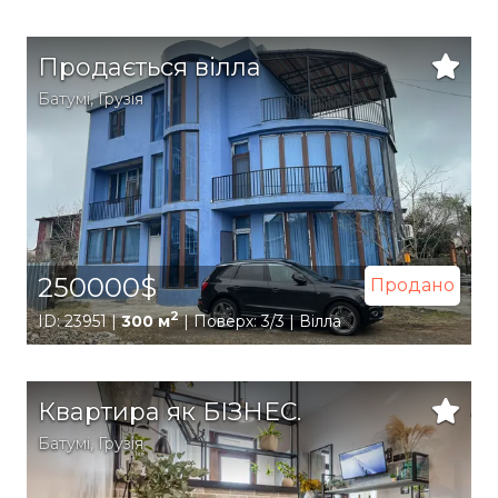
Продається вілла
Батумі
,
Грузія
250000$
Продано
2
ID: 23951 |
300 м
| Поверх: 3/3 | Вілла
Квартира як БІЗНЕС.
Батумі
,
Грузія