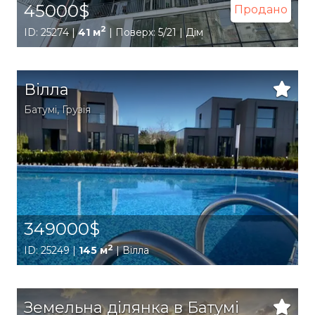
45000$
Продано
2
ID: 25274 |
41 м
| Поверх: 5/21 | Дім
Вілла
Батумі
,
Грузія
349000$
2
ID: 25249 |
145 м
| Вілла
Земельна ділянка в Батумі