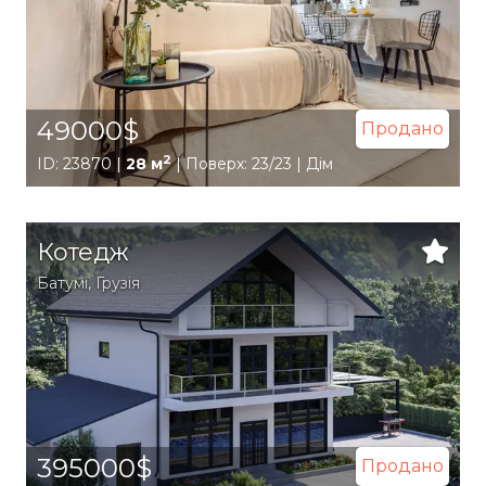
49000$
Продано
2
ID: 23870 |
28 м
| Поверх: 23/23 | Дім
Котедж
Батумі
,
Грузія
395000$
Продано