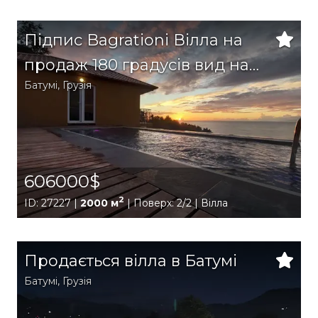
Підпис Bagrationi Вілла на
продаж 180 градусів вид на
Батумі
,
Грузія
море 2000M2 в Махинджаурі
606000$
2
ID: 27227 |
2000 м
| Поверх: 2/2 | Вілла
Продається вілла в Батумі
Батумі
,
Грузія