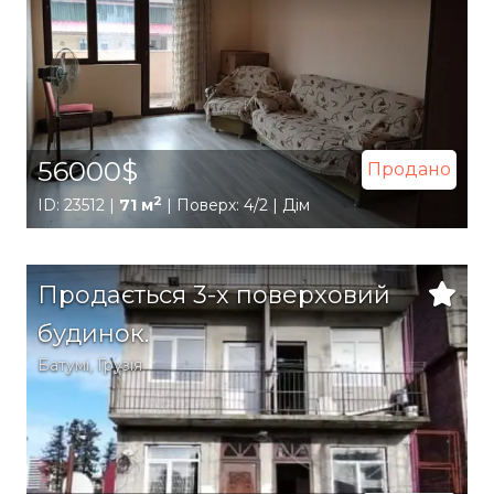
56000$
Продано
2
ID: 23512 |
71 м
| Поверх: 4/2 | Дім
Продається 3-х поверховий
будинок.
Батумі
,
Грузія