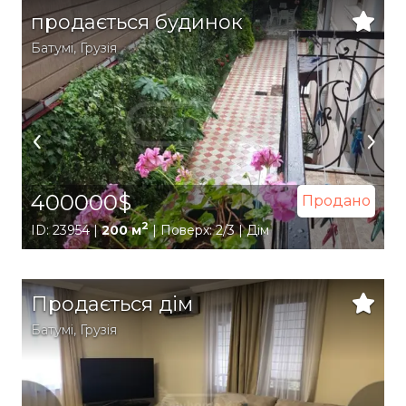
продається будинок
Батумі
,
Грузія
400000$
Продано
2
ID: 23954 |
200 м
| Поверх: 2/3 | Дім
Продається дім
Батумі
,
Грузія