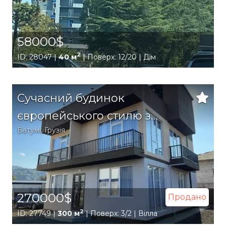
58000$
2
ID: 28047 |
40 м
| Поверх: 12/20 | Дім
Сучасний будинок
європейського стилю з
Батумі
,
Грузія
терасою в тихому районі
Батумі
270000$
Продано
2
ID: 27749 |
300 м
| Поверх: 3/2 | Вілла