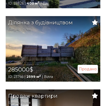
2
ID: 23826 |
400 м
| Дім
Ділянка з будівництвом
Батумі
,
Грузія
285000$
Продано
2
ID: 23766 |
2599 м
| Вілла
Продаж квартири
Батумі
,
Грузія