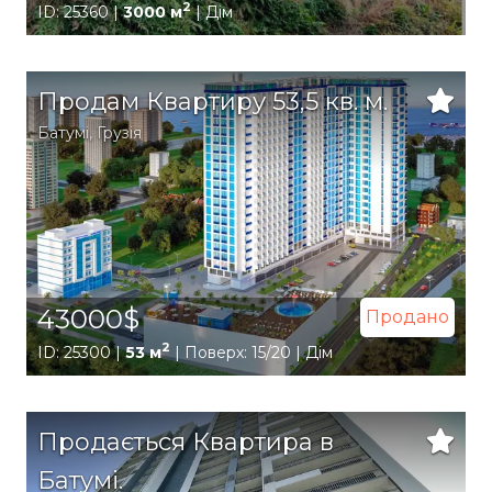
2
ID: 25360 |
3000 м
| Дім
Продам Квартиру 53,5 кв. м.
Батумі
,
Грузія
43000$
Продано
2
ID: 25300 |
53 м
| Поверх: 15/20 | Дім
Продається Квартира в
Батумі.