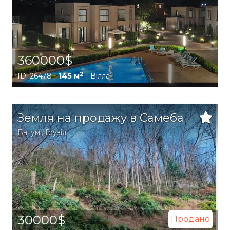
360000$
2
ID: 26478 |
145 м
| Вілла
Земля на продажу в Самеба
Батумі
,
Грузія
30000$
Продано