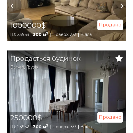
1000000$
Продано
2
ID: 23953 |
300 м
| Поверх: 3/3 | Вілла
Продається будинок
Батумі
,
Грузія
250000$
Продано
2
ID: 23952 |
300 м
| Поверх: 3/3 | Вілла