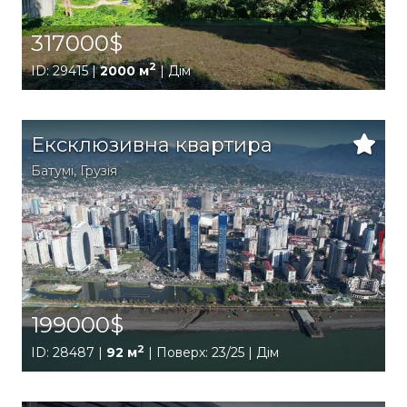
317000$
2
ID: 29415 |
2000 м
| Дім
Ексклюзивна квартира
Батумі
,
Грузія
199000$
2
ID: 28487 |
92 м
| Поверх: 23/25 | Дім