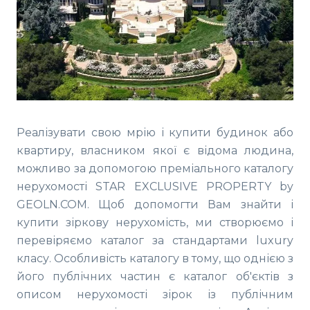
Реалізувати свою мрію і купити будинок або
квартиру, власником якої є відома людина,
можливо за допомогою преміального каталогу
нерухомості STAR EXCLUSIVE PROPERTY by
GEOLN.COM. Щоб допомогти Вам знайти і
купити зіркову нерухомість, ми створюємо і
перевіряємо каталог за стандартами luxury
класу. Особливість каталогу в тому, що однією з
його публічних частин є каталог об'єктів з
описом нерухомості зірок із публічним