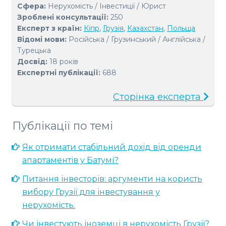
Сфера:
Нерухомість / Інвестиції / Юрист
Зроблені консультації:
250
Експерт з країн:
Кіпр
,
Грузія
,
Казахстан
,
Польща
Відомі мови:
Російська / Грузинський / Англійська /
Турецька
Досвід:
18 років
Експертні публікації:
688
Сторінка експерта
Публікації по темі
Як отримати стабільний дохід від оренди
апартаментів у Батумі?
Питання інвесторів: аргументи на користь
вибору Грузії для інвестування у
нерухомість.
Чи інвестують іноземці в нерухомість Грузії?