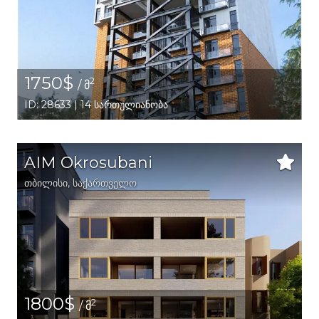
1750$
2
/ მ
ID: 28633 | 14 სართულიანობა
AIM Okrosubani
თბილისი
,
საქართველო
1800$
2
/ მ