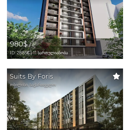
980$
2
/ მ
ID: 28856 | 11 სართულიანობა
Suits By Foris
თბილისი
,
საქართველო