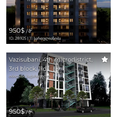
950$
2
/ მ
ID: 28925 | 11 სართულიანობა
Vazisubani, 4th microdistrict,
3rd block, 11d
თბილისი
,
საქართველო
950$
2
/ მ