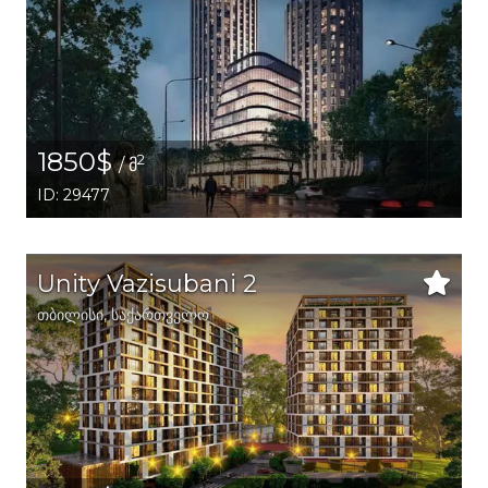
1850$
2
/ მ
ID: 29477
Unity Vazisubani 2
თბილისი
,
საქართველო