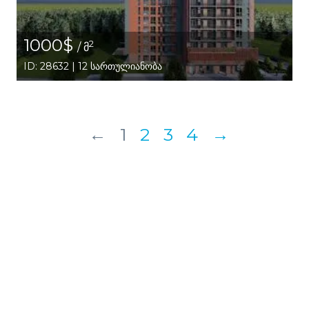
1000$
2
/ მ
ID: 28632 | 12 სართულიანობა
←
1
2
3
4
→