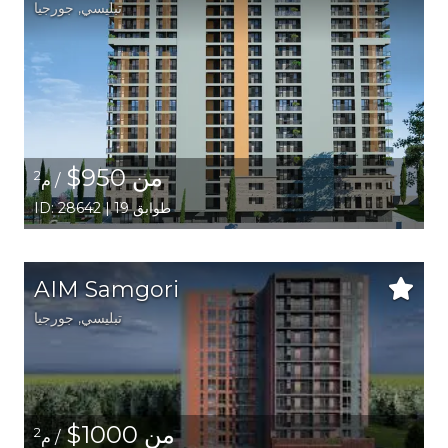
تبليسي
,
جورجيا
من 950$
2
/ م
ID: 28642 | 19 طوابق
AIM Samgori
تبليسي
,
جورجيا
من 1000$
2
/ م