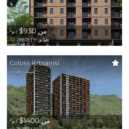
من 930$
2
/ م
ID: 28839 | 11 طوابق
Coloss Krtsanisi
تبليسي
,
جورجيا
من 1400$
2
/ م