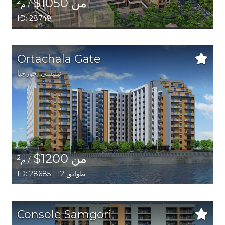
من 1050$
2
/ م
ID: 28749
Ortachala Gate
تبليسي
,
جورجيا
من 1200$
2
/ م
ID: 28685 | 12 طوابق
Console Samgori