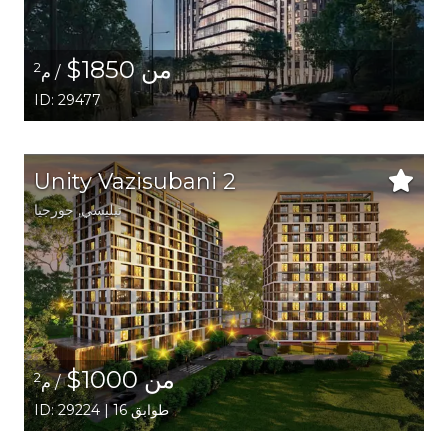
من 1850$
2
/ م
ID: 29477
Unity Vazisubani 2
تبليسي
,
جورجيا
من 1000$
2
/ م
ID: 29224 | 16 طوابق