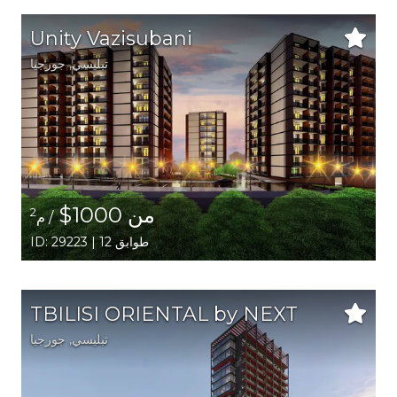
Unity Vazisubani
تبليسي
,
جورجيا
من 1000$
2
/ م
ID: 29223 | 12 طوابق
TBILISI ORIENTAL by NEXT
تبليسي
,
جورجيا