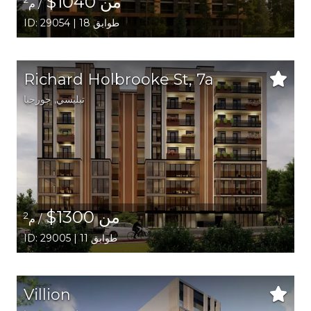
من 1040$
/ م
ID: 29054 | 18 طوابق
Richard Holbrooke St, 7a
تبليسي
,
جورجيا
من 1300$
2
/ م
ID: 29005 | 11 طوابق
Villion