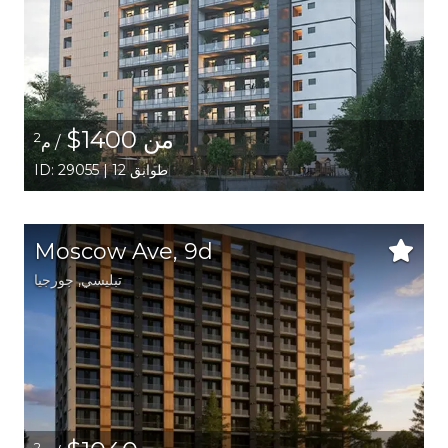
من 1400$
2
/ م
ID: 29055 | 12 طوابق
Moscow Ave, 9d
تبليسي
,
جورجيا
2