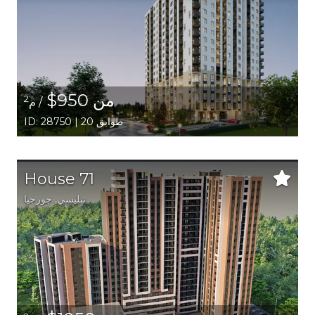
من 950$
2
/ م
ID: 28750 | 20 طوابق
House 71
تبليسي
,
جورجيا