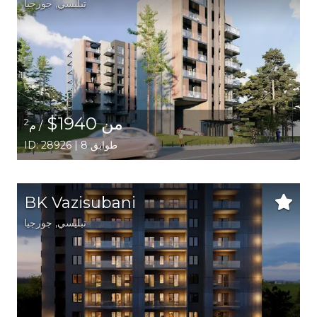
تبليسي
,
جورجيا
من 1940$
2
/ م
ID: 28926 | 8 طوابق
BK Vazisubani
تبليسي
,
جورجيا