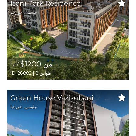
Isani Park Residence
تبليسي
,
جورجيا
من 1200$
2
/ م
ID: 28882 | 8 طوابق
Green House Vazisubani
تبليسي
,
جورجيا