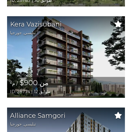
ID: 28783 | 30 طوابق
Kera Vazisubani
تبليسي
,
جورجيا
من 900$
2
/ م
ID: 28774 | 12 طوابق
Alliance Samgori
تبليسي
,
جورجيا