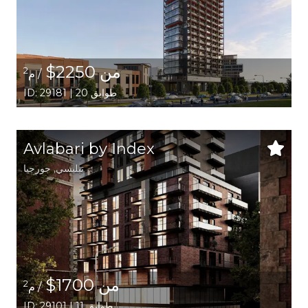
من 2250$
2
/ م
ID: 29181 | 20 طوابق
Avlabari by Index
تبليسي
,
جورجيا
من 1700$
2
/ م
ID: 29101 | 11 طوابق