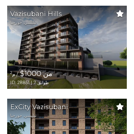
Vazisubani Hills
تبليسي
,
جورجيا
من 1000$
2
/ م
ID: 28851 | 7 طوابق
ExCity Vazisubani
تبليسي
,
جورجيا