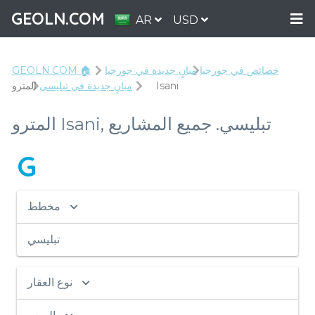
GEOLN.COM
AR
USD
خصائص في جورجيا
مبانٍ جديدة في جورجيا
GEOLN.COM 🏠
المترو Isani
مبانٍ جديدة في تبليسي
المترو Isani, تبليسي. جميع المشاريع
G
مخطط
تبليسي
نوع العقار