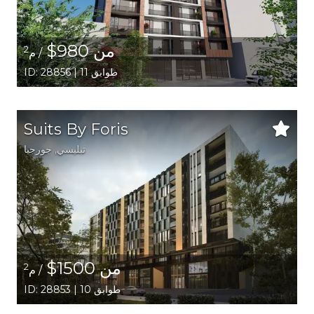
من 980$
2
/ م
ID: 28856 | 11 طوابق
Suits By Foris
تبليسي
,
جورجيا
من 1500$
2
/ م
ID: 28853 | 10 طوابق