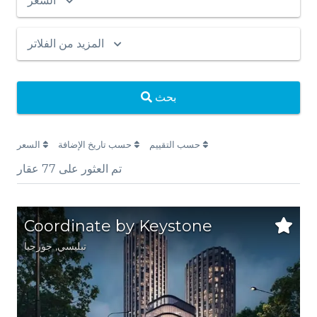
السعر
المزيد من الفلاتر
بحث
حسب التقييم
حسب تاريخ الإضافة
السعر
تم العثور على
77
عقار
Coordinate by Keystone
تبليسي
,
جورجيا