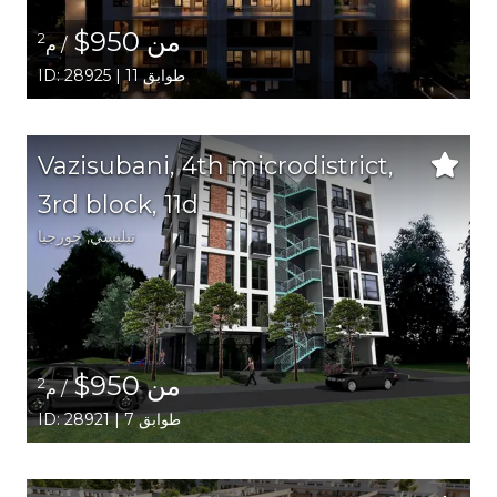
من 950$
2
/ م
ID: 28925 | 11 طوابق
Vazisubani, 4th microdistrict,
3rd block, 11d
تبليسي
,
جورجيا
من 950$
2
/ م
ID: 28921 | 7 طوابق