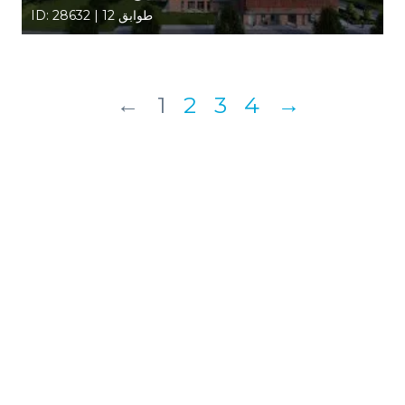
ID: 28632 | 12 طوابق
←
1
2
3
4
→