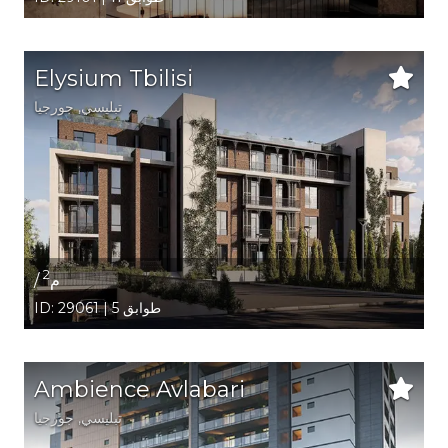
Elysium Tbilisi
تبليسي
,
جورجيا
2
/ م
ID: 29061 | 5 طوابق
Ambience Avlabari
تبليسي
,
جورجيا