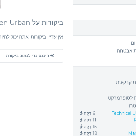
ביקורות על Lisi Green Urban
אין עדיין ביקורות. אתה יכול להיו
ום
 אבטחה
היכנס כדי לכתוב ביקורת
 קרקעית
 לסופרמרקט
רו
Technical U
6 דַקָה
11 דַקָה
15 דַקָה
Marj
18 דַקָה