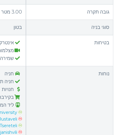
גובה תקרה
3.00 מטר
סוגי בניה
בטון
בטיחות
אינטרק
מצלמות
שמירה
נוחות
חניה
חניה תת
חנויות
בקירבת
ליד המט
niversity
Rustaveli
Tsereteli
anishvili