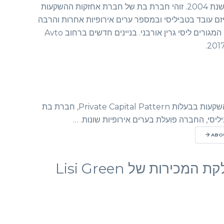
היזם "פיתוח ירוק" החל לעבוד בשנת 2004. זוהי חברת בת של חברת אחזקות ההשקעות
Private Capital Part. היזם עובד בטביליסי ובמספר ערים אירופיות אחרות והרבה
פרויקטים שהושלמו, כולל מתחם המגורים ליסי גרין אורבני. בניינים חדשים ברחוב Avto
פיתוח ירוק היא חברת אחזקות השקעות בבעלות Private Capital Pattern, חברת בת
אנשי קשר של מחלקת המכירות של Lisi Green