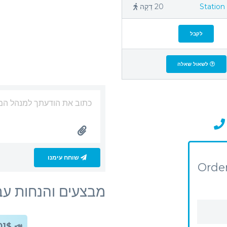
Station
20 דַקָה
לקבל
לשאול שאלה
שוחח עימנו
Order
מבצעים והנחות עבור Green Urban
📣 301$ — הנחת תעודה