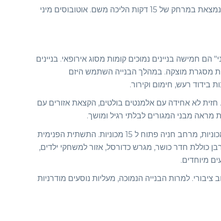
תחנת האוטובוס הקרובה ביותר נמצאת במרחק של 15 דקות הליכה משם. אוטובוסים מיני
" הם חמישה בניינים נמוכים קומות מסוג אירופאי. בניינים
כנולוגיית מסגרת מוצקה. במהלך הבנייה השתמש היזם
 בידוד רעש, חימום וקירור.
 חזית לא אחידה עם אלמנטים בולטים, הקצאת אזורים עם
 מראה מבני המגורים לבלתי רגיל ומושך.
יש מקום חניה תת קרקעי ל 92 מכוניות, מרחב חניה פתוח ל 15 מכוניות. התשתית הפנימית
בן כוללת חדר כושר, מגרש כדורסל, אזור למשחקי ילדים,
עים מיוחדים.
ציבורי. למרות הבנייה הנמוכה, מעליות נוסעים מודרניות