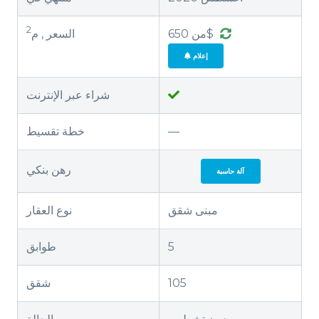
2
من 650$
السعر , م
إعلام
شراء عبر الإنترنت
—
خطة تقسيط
رهن بنكي
آلة حاسبة
مبنى شقق
نوع العقار
5
طوابق
105
شقق