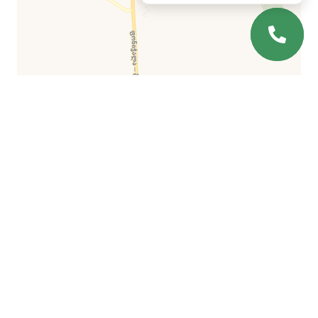
Leaflet
| ©
OpenStreetMap
©
CartoDB
التعليمات