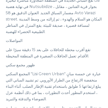
تقع المباني الجديدة في المنطقة المجاورة مباشرة لبحيرة Lisi
في نهاية هضبة Nutsubidze ، بجوار قرية الفنانين ، مقابل
مضمار السباق الجديد. العنوان الدقيق هو 58 Avto Varazi
street. المكان هو السلام والهدوء ، تم إزالته من وسط المدينة
لمسافة قصيرة ، صديقة للبيئة. يقع المنزل في المناظر
الطبيعية الخضراء للهضبة.
المواصلات
تقع أقرب محطة للحافلات على بعد 15 دقيقة سيرًا على
الأقدام. تعمل الحافلات الصغيرة في المنطقة المحيطة.
ظهور مجمع سكني
المجمع السكني "Lisi Green Urban" عبارة عن خمسة مبانٍ
منخفضة الارتفاع من الطراز الأوروبي. تم تشييد المباني التي
يبلغ ارتفاعها 5 طوابق باستخدام تقنية الإطار الصلب. أثناء البناء
، استخدم المطور أحدث التطورات ، بما في ذلك أنظمة عزل
الضوضاء والتدفئة والتبريد.
تتمتع المباني الجديدة بمظهر مثير للاهتمام. واجهة غير متساوية