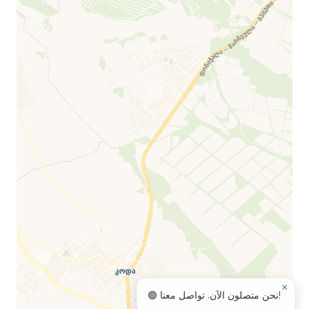
×
🟢 نحن متصلون الآن. تواصل معنا!