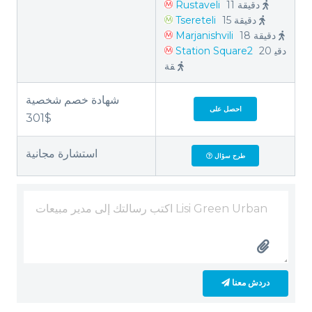
11 دقيقة
Rustaveli
15 دقيقة
Tsereteli
18 دقيقة
Marjanishvili
20 دقي
Station Square2
قة
شهادة خصم شخصية
احصل على
301$
استشارة مجانية
طرح سؤال
دردش معنا