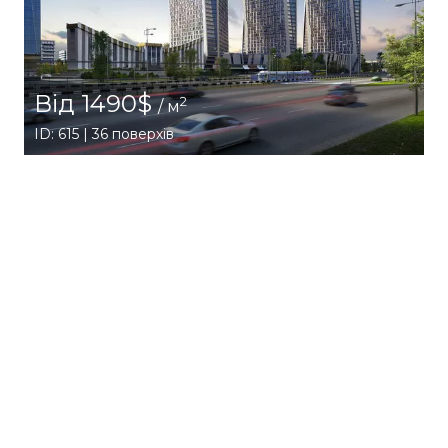
Від 1490$
2
/ м
ID: 615 | 36 поверхів