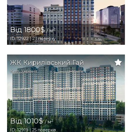
Від 1800$
2
/ м
ID: 12922 | 23 поверху
ЖК Кирилівський Гай
Київ
,
Україна
Від 1010$
2
/ м
ID: 12919 | 25 поверхів