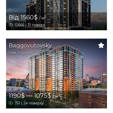
Від 1560$
2
/ м
ID: 12666 | 21 поверх
Baggovutovsky
Київ
,
Україна
1190$ — 1075$
2
/ м
ID: 751 | 24 поверху