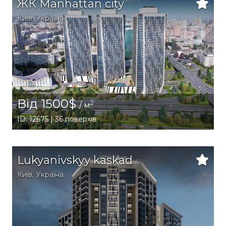
ЖК Manhattan city
Київ
,
Україна
Від 1500$
2
/ м
ID: 12675 | 36 поверхів
Lukyanivskyy kaskad
Київ
,
Україна