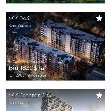
ЖК 044
Київ
,
Україна
Від 1830$
2
/ м
ID: 12903 | 9 поверхів
ЖК Creator City
Київ
,
Україна