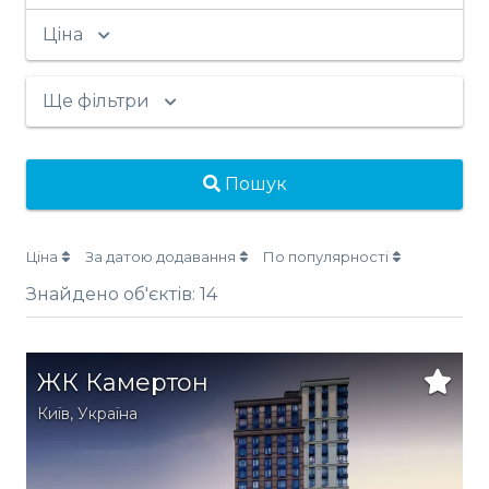
Ціна
Ще фільтри
Пошук
Ціна
За датою додавання
По популярності
Знайдено об'єктів:
14
ЖК Камертон
Київ
,
Україна