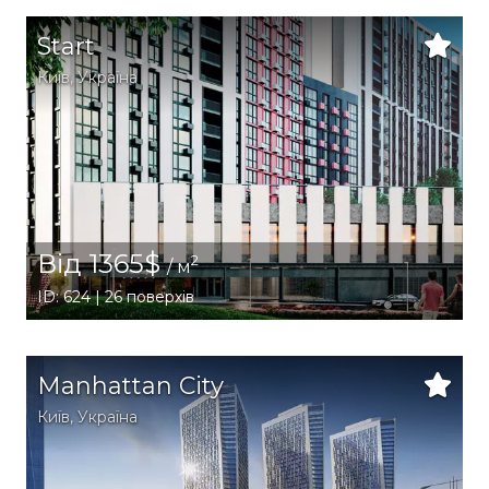
Start
Київ
,
Україна
Від 1365$
2
/ м
ID: 624 | 26 поверхів
Manhattan City
Київ
,
Україна