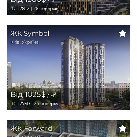
/ м
ID: 12812 | 26 поверхів
ЖК Symbol
Київ
,
Україна
Від 1025$
2
/ м
ID: 12750 | 24 поверху
ЖК Forward