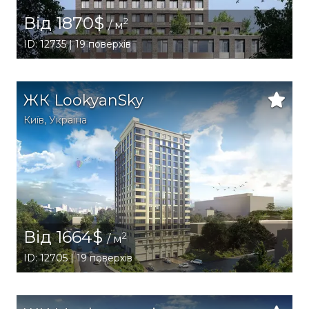
Від 1870$
2
/ м
ID: 12735 | 19 поверхів
ЖК LookyanSky
Київ
,
Україна
Від 1664$
2
/ м
ID: 12705 | 19 поверхів