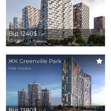
Від 1240$
2
/ м
ID: 12817 | 24 поверху
ЖК Greenville Park
Київ
,
Україна
Від 1380$
2