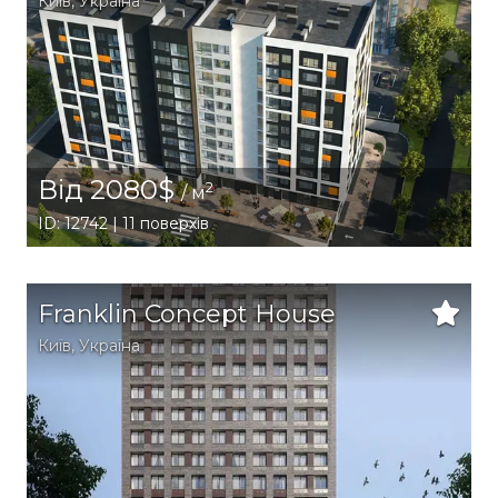
Київ
,
Україна
Від 2080$
2
/ м
ID: 12742 | 11 поверхів
Franklin Concept House
Київ
,
Україна