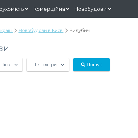
рухомість
Комерційна
Новобудови
країні
Новобудови в Києві
Видубичі
ви
Ціна
Ще фільтри
Пошук