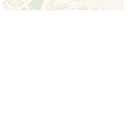
Leaflet
| ©
OpenStreetMap
©
CartoDB