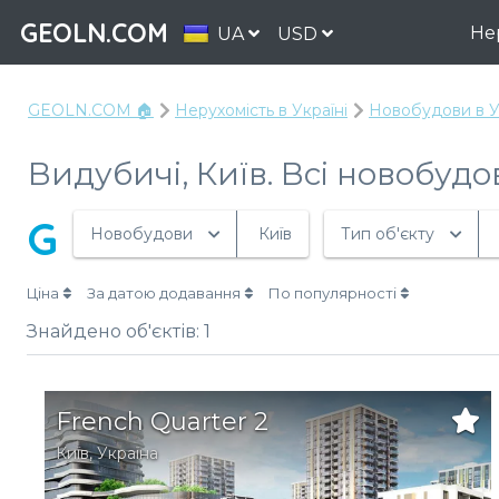
GEOLN.COM
Не
UA
USD
GEOLN.COM 🏠
Нерухомість в Україні
Новобудови в У
Видубичі, Київ. Всі новобудо
G
Новобудови
Київ
Тип об'єкту
Ціна
За датою додавання
По популярності
Знайдено об'єктів:
1
French Quarter 2
Київ
,
Україна