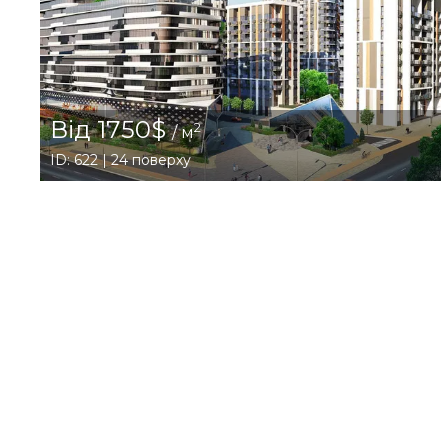
Від 1750$
2
/ м
ID: 622 | 24 поверху