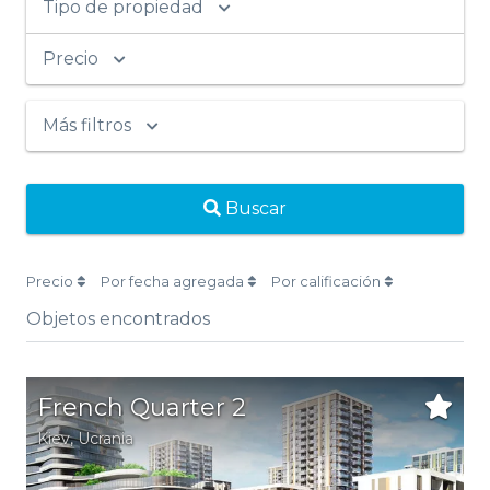
Tipo de propiedad
Precio
Más filtros
Buscar
Precio
Por fecha agregada
Por calificación
Objetos encontrados
French Quarter 2
Kiev
,
Ucrania