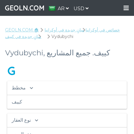
GEOLN.COM
AR
USD
خصائص في أوكرانيا
مبانٍ جديدة في أوكرانيا
GEOLN.COM 🏠
Vydubychi
مبانٍ جديدة في كييف
Vydubychi, كييف. جميع المشاريع
G
مخطط
كييف
نوع العقار