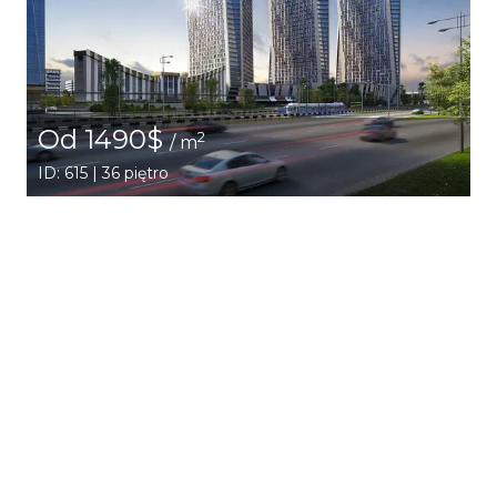
Od 1490$
2
/ m
ID: 615 | 36 piętro