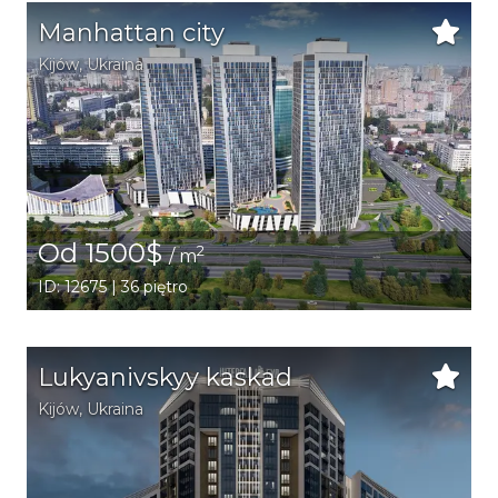
Manhattan city
Kijów
,
Ukraina
Od 1500$
2
/ m
ID: 12675 | 36 piętro
Lukyanivskyy kaskad
Kijów
,
Ukraina