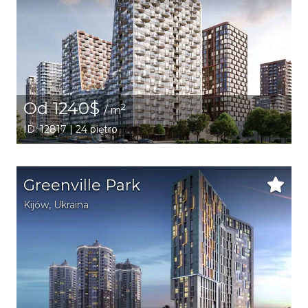
Od 1240$
2
/ m
ID: 12817 | 24 piętro
Greenville Park
Kijów
,
Ukraina