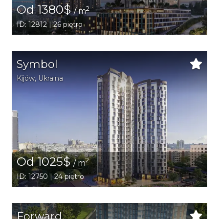
Od 1380$
2
/ m
ID: 12812 | 26 piętro
Symbol
Kijów
,
Ukraina
Od 1025$
2
/ m
ID: 12750 | 24 piętro
Forward