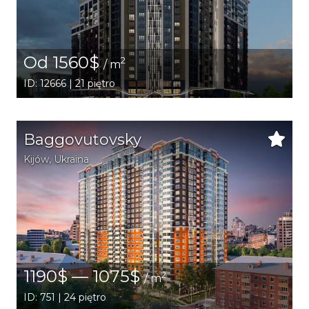
Od 1560$
2
/ m
ID: 12666 | 21 piętro
Baggovutovsky
Kijów
,
Ukraina
1190$ — 1075$
2
/ m
ID: 751 | 24 piętro