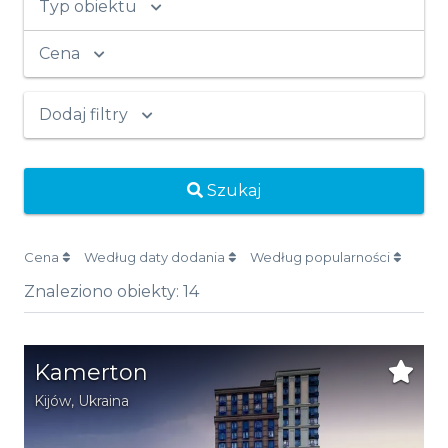
Typ obiektu
Cena
Dodaj filtry
Szukaj
Cena
Według daty dodania
Według popularności
Znaleziono obiekty:
14
Kamerton
Kijów
,
Ukraina