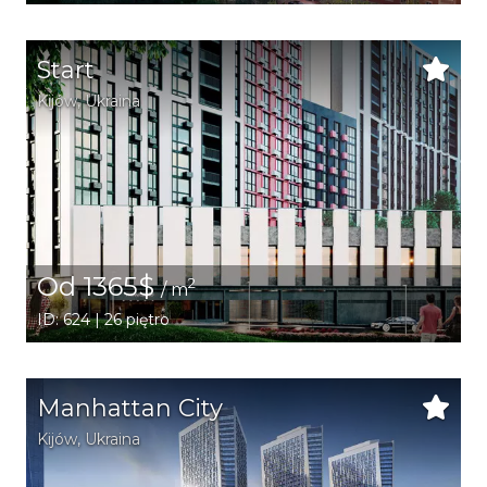
Start
Kijów
,
Ukraina
Od 1365$
2
/ m
ID: 624 | 26 piętro
Manhattan City
Kijów
,
Ukraina