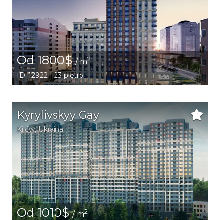
Od 1800$
2
/ m
ID: 12922 | 23 piętro
Kyrylivskyy Gay
Kijów
,
Ukraina
Od 1010$
2
/ m