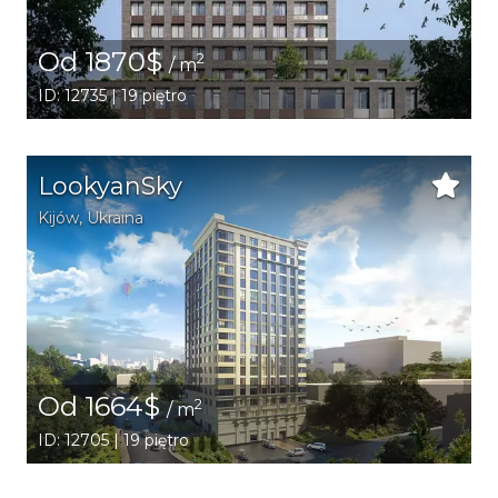
Od 1870$
2
/ m
ID: 12735 | 19 piętro
LookyanSky
Kijów
,
Ukraina
Od 1664$
2
/ m
ID: 12705 | 19 piętro