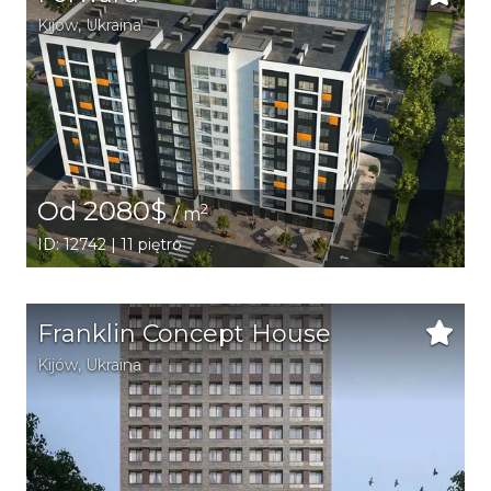
Kijów
,
Ukraina
Od 2080$
2
/ m
ID: 12742 | 11 piętro
Franklin Concept House
Kijów
,
Ukraina