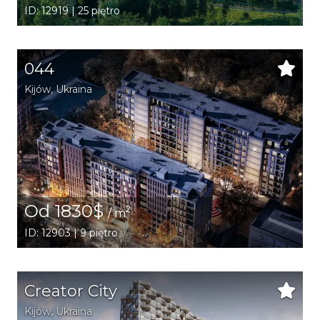
ID: 12919 | 25 piętro
044
Kijów
,
Ukraina
Od 1830$
2
/ m
ID: 12903 | 9 piętro
Creator City
Kijów
,
Ukraina