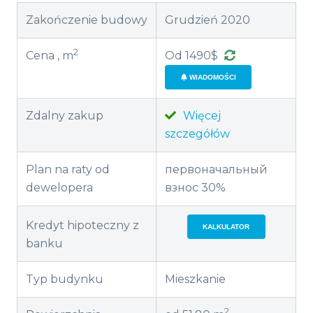
Zakończenie budowy
Grudzień 2020
2
Cena , m
Od 1490$
WIADOMOŚCI
Zdalny zakup
Więcej
szczegółów
Plan na raty od
первоначальный
dewelopera
взнос 30%
Kredyt hipoteczny z
KALKULATOR
banku
Typ budynku
Mieszkanie
2