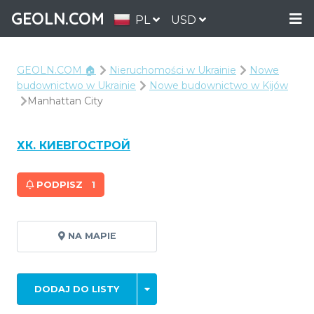
GEOLN.COM
PL
USD
GEOLN.COM 🏠
Nieruchomości w Ukrainie
Nowe
budownictwo w Ukrainie
Nowe budownictwo w Kijów
Manhattan City
ХК. КИЕВГОСТРОЙ
PODPISZ
1
NA MAPIE
DODAJ DO LISTY