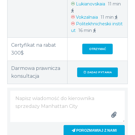
Lukianovskaia
11 min
Vokzalnaia
11 min
Politekhnicheskii instit
ut
16 min
Certyfikat na rabat
OTRZYMAĆ
300$
Darmowa prawnicza
ZADAJ PYTANIA
konsultacja
POROZMAWIAJ Z NAMI