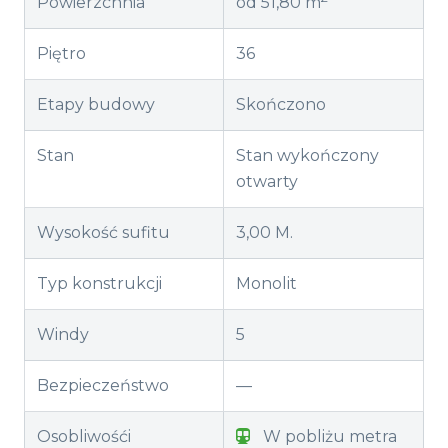
Powierzchnia
od 51,80 m
Piętro
36
Etapy budowy
Skończono
Stan
Stan wykończony
otwarty
Wysokość sufitu
3,00 M.
Typ konstrukcji
Monolit
Windy
5
Bezpieczeństwo
—
Osobliwośći
W pobliżu metra