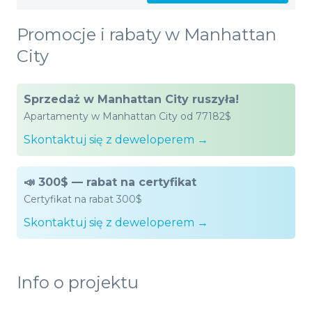
Promocje i rabaty w Manhattan
City
Sprzedaż w Manhattan City ruszyła!
Apartamenty w Manhattan City od 77182$
Skontaktuj się z deweloperem →
📣 300$ — rabat na certyfikat
Certyfikat na rabat 300$
Skontaktuj się z deweloperem →
Info o projektu