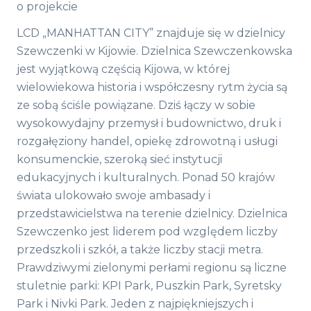
o projekcie
LCD „MANHATTAN CITY” znajduje się w dzielnicy
Szewczenki w Kijowie. Dzielnica Szewczenkowska
jest wyjątkową częścią Kijowa, w której
wielowiekowa historia i współczesny rytm życia są
ze sobą ściśle powiązane. Dziś łączy w sobie
wysokowydajny przemysł i budownictwo, druk i
rozgałęziony handel, opiekę zdrowotną i usługi
konsumenckie, szeroką sieć instytucji
edukacyjnych i kulturalnych. Ponad 50 krajów
świata ulokowało swoje ambasady i
przedstawicielstwa na terenie dzielnicy. Dzielnica
Szewczenko jest liderem pod względem liczby
przedszkoli i szkół, a także liczby stacji metra.
Prawdziwymi zielonymi perłami regionu są liczne
stuletnie parki: KPI Park, Puszkin Park, Syretsky
Park i Nivki Park. Jeden z najpiękniejszych i